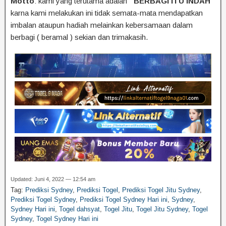
Motto
: kami yang terutama adalah ”
BERBAGI ITU INDAH
”
karna kami melakukan ini tidak semata-mata mendapatkan
imbalan ataupun hadiah melainkan kebersamaan dalam
berbagi ( beramal ) sekian dan trimakasih.
Updated: Juni 4, 2022 — 12:54 am
Tag:
Prediksi Sydney
,
Prediksi Togel
,
Prediksi Togel Jitu Sydney
,
Prediksi Togel Sydney
,
Prediksi Togel Sydney Hari ini
,
Sydney
,
Sydney Hari ini
,
Togel dahsyat
,
Togel Jitu
,
Togel Jitu Sydney
,
Togel
Sydney
,
Togel Sydney Hari ini