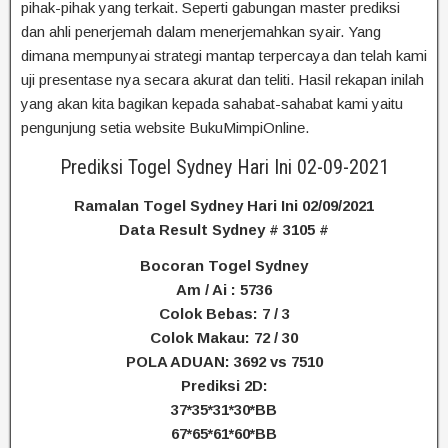
pihak-pihak yang terkait. Seperti gabungan master prediksi
dan ahli penerjemah dalam menerjemahkan syair. Yang
dimana mempunyai strategi mantap terpercaya dan telah kami
uji presentase nya secara akurat dan teliti. Hasil rekapan inilah
yang akan kita bagikan kepada sahabat-sahabat kami yaitu
pengunjung setia website BukuMimpiOnline.
Prediksi Togel Sydney Hari Ini 02-09-2021
Ramalan Togel Sydney Hari Ini 02/09/2021
Data Result Sydney # 3105 #
Bocoran Togel Sydney
Am / Ai : 5736
Colok Bebas: 7 / 3
Colok Makau: 72 / 30
POLA ADUAN: 3692 vs 7510
Prediksi 2D:
37*35*31*30*BB
67*65*61*60*BB