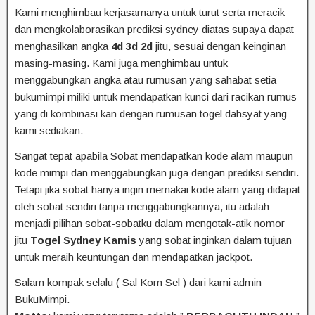
Kami menghimbau kerjasamanya untuk turut serta meracik
dan mengkolaborasikan prediksi sydney diatas supaya dapat
menghasilkan angka
4d 3d 2d
jitu, sesuai dengan keinginan
masing-masing. Kami juga menghimbau untuk
menggabungkan angka atau rumusan yang sahabat setia
bukumimpi miliki untuk mendapatkan kunci dari racikan rumus
yang di kombinasi kan dengan rumusan togel dahsyat yang
kami sediakan.
Sangat tepat apabila Sobat mendapatkan kode alam maupun
kode mimpi dan menggabungkan juga dengan prediksi sendiri.
Tetapi jika sobat hanya ingin memakai kode alam yang didapat
oleh sobat sendiri tanpa menggabungkannya, itu adalah
menjadi pilihan sobat-sobatku dalam mengotak-atik nomor
jitu
Togel Sydney Kamis
yang sobat inginkan dalam tujuan
untuk meraih keuntungan dan mendapatkan jackpot.
Salam kompak selalu ( Sal Kom Sel ) dari kami admin
BukuMimpi.