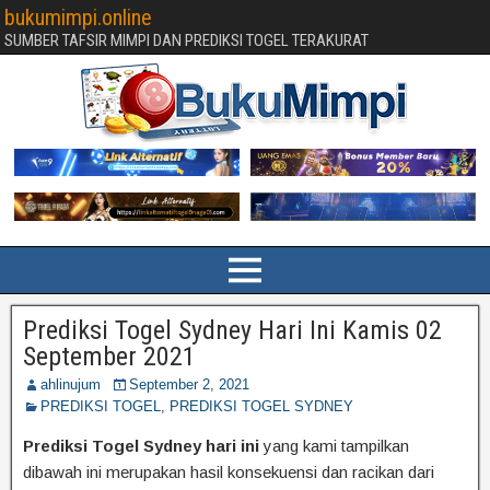
bukumimpi.online
SUMBER TAFSIR MIMPI DAN PREDIKSI TOGEL TERAKURAT
Prediksi Togel Sydney Hari Ini Kamis 02
September 2021
ahlinujum
September 2, 2021
PREDIKSI TOGEL
,
PREDIKSI TOGEL SYDNEY
Prediksi Togel Sydney hari ini
yang kami tampilkan
dibawah ini merupakan hasil konsekuensi dan racikan dari