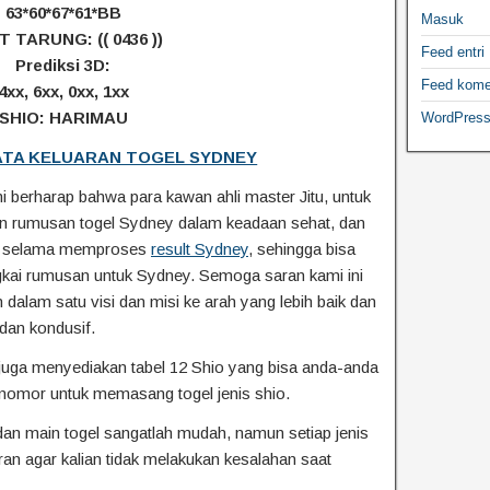
63*60*67*61*BB
Masuk
 TARUNG: (( 0436 ))
Feed entri
Prediksi 3D:
Feed kome
4xx, 6xx, 0xx, 1xx
SHIO: HARIMAU
WordPress
ATA KELUARAN TOGEL SYDNEY
ami berharap bahwa para kawan ahli master Jitu, untuk
 rumusan togel Sydney dalam keadaan sehat, dan
hol selama memproses
result Sydney
, sehingga bisa
kai rumusan untuk Sydney. Semoga saran kami ini
dalam satu visi dan misi ke arah yang lebih baik dan
dan kondusif.
 menyediakan tabel 12 Shio yang bisa anda-anda
 nomor untuk memasang togel jenis shio.
g dan main togel sangatlah mudah, namun setiap jenis
ran agar kalian tidak melakukan kesalahan saat