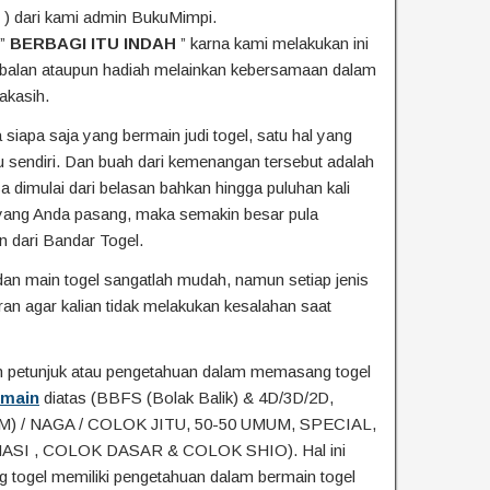
 ) dari kami admin BukuMimpi.
 ”
BERBAGI ITU INDAH
” karna kami melakukan ini
balan ataupun hadiah melainkan kebersamaan dalam
akasih.
 siapa saja yang bermain judi togel, satu hal yang
 sendiri. Dan buah dari kemenangan tersebut adalah
a dimulai dari belasan bahkan hingga puluhan kali
an yang Anda pasang, maka semakin besar pula
 dari Bandar Togel.
g dan main togel sangatlah mudah, namun setiap jenis
ran agar kalian tidak melakukan kesalahan saat
n petunjuk atau pengetahuan dalam memasang togel
rmain
diatas (BBFS (Bolak Balik) & 4D/3D/2D,
) / NAGA / COLOK JITU, 50-50 UMUM, SPECIAL,
SI , COLOK DASAR & COLOK SHIO). Hal ini
 togel memiliki pengetahuan dalam bermain togel