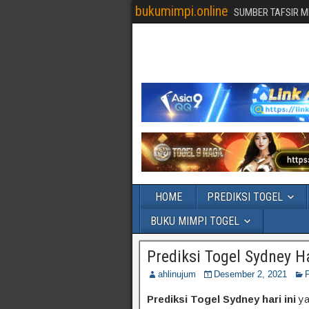
bukumimpi.online
SUMBER TAFSIR M
HOME
PREDIKSI TOGEL
BUKU MIMPI TOGEL
Prediksi Togel Sydney H
ahlinujum
Desember 2, 2021
Prediksi Togel Sydney hari ini
ya