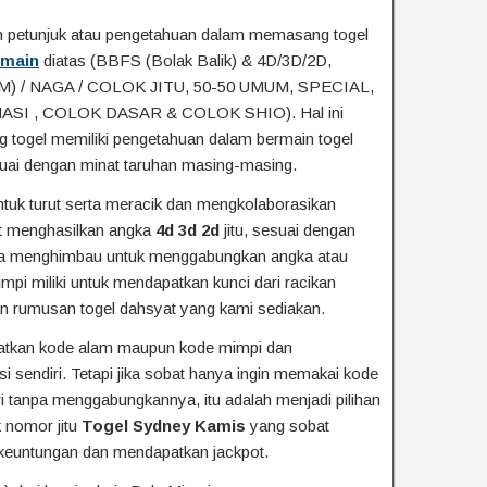
n petunjuk atau pengetahuan dalam memasang togel
rmain
diatas (BBFS (Bolak Balik) & 4D/3D/2D,
) / NAGA / COLOK JITU, 50-50 UMUM, SPECIAL,
SI , COLOK DASAR & COLOK SHIO). Hal ini
 togel memiliki pengetahuan dalam bermain togel
suai dengan minat taruhan masing-masing.
uk turut serta meracik dan mengkolaborasikan
at menghasilkan angka
4d 3d 2d
jitu, sesuai dengan
ga menghimbau untuk menggabungkan angka atau
pi miliki untuk mendapatkan kunci dari racikan
n rumusan togel dahsyat yang kami sediakan.
patkan kode alam maupun kode mimpi dan
 sendiri. Tetapi jika sobat hanya ingin memakai kode
ri tanpa menggabungkannya, itu adalah menjadi pilihan
 nomor jitu
Togel Sydney Kamis
yang sobat
 keuntungan dan mendapatkan jackpot.