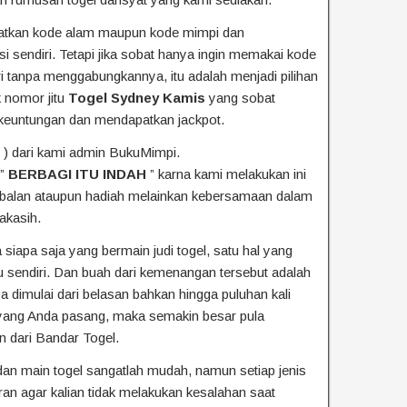
patkan kode alam maupun kode mimpi dan
 sendiri. Tetapi jika sobat hanya ingin memakai kode
ri tanpa menggabungkannya, itu adalah menjadi pilihan
 nomor jitu
Togel Sydney Kamis
yang sobat
 keuntungan dan mendapatkan jackpot.
 ) dari kami admin BukuMimpi.
 ”
BERBAGI ITU INDAH
” karna kami melakukan ini
balan ataupun hadiah melainkan kebersamaan dalam
akasih.
 siapa saja yang bermain judi togel, satu hal yang
 sendiri. Dan buah dari kemenangan tersebut adalah
a dimulai dari belasan bahkan hingga puluhan kali
an yang Anda pasang, maka semakin besar pula
 dari Bandar Togel.
g dan main togel sangatlah mudah, namun setiap jenis
ran agar kalian tidak melakukan kesalahan saat