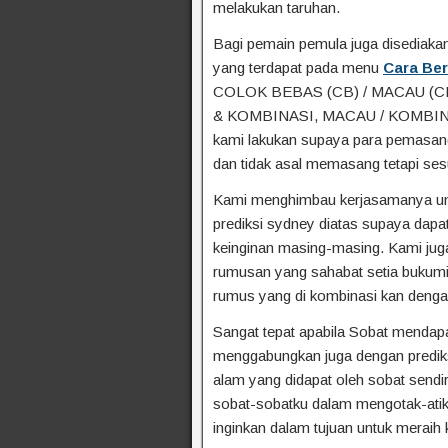
melakukan taruhan.
Bagi pemain pemula juga disediaka
yang terdapat pada menu
Cara Be
COLOK BEBAS (CB) / MACAU (CM
& KOMBINASI, MACAU / KOMBINA
kami lakukan supaya para pemasang
dan tidak asal memasang tetapi se
Kami menghimbau kerjasamanya unt
prediksi sydney diatas supaya dap
keinginan masing-masing. Kami ju
rumusan yang sahabat setia bukumim
rumus yang di kombinasi kan denga
Sangat tepat apabila Sobat menda
menggabungkan juga dengan prediksi
alam yang didapat oleh sobat sendi
sobat-sobatku dalam mengotak-atik
inginkan dalam tujuan untuk meraih