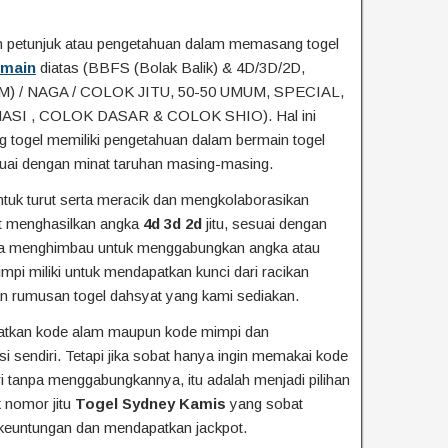
n petunjuk atau pengetahuan dalam memasang togel
rmain
diatas (BBFS (Bolak Balik) & 4D/3D/2D,
) / NAGA / COLOK JITU, 50-50 UMUM, SPECIAL,
SI , COLOK DASAR & COLOK SHIO). Hal ini
 togel memiliki pengetahuan dalam bermain togel
suai dengan minat taruhan masing-masing.
uk turut serta meracik dan mengkolaborasikan
at menghasilkan angka
4d 3d 2d
jitu, sesuai dengan
ga menghimbau untuk menggabungkan angka atau
pi miliki untuk mendapatkan kunci dari racikan
n rumusan togel dahsyat yang kami sediakan.
patkan kode alam maupun kode mimpi dan
 sendiri. Tetapi jika sobat hanya ingin memakai kode
ri tanpa menggabungkannya, itu adalah menjadi pilihan
 nomor jitu
Togel Sydney Kamis
yang sobat
 keuntungan dan mendapatkan jackpot.