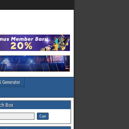
 Generator
ch Box