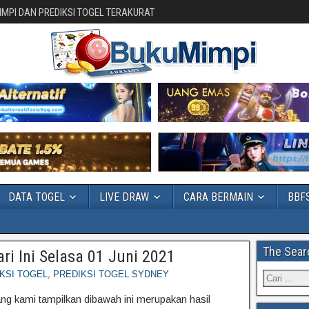
IMPI DAN PREDIKSI TOGEL TERAKURAT
DATA TOGEL
LIVE DRAW
CARA BERMAIN
BBFS
The Sear
ri Ini Selasa 01 Juni 2021
KSI TOGEL
,
PREDIKSI TOGEL SYDNEY
ng kami tampilkan dibawah ini merupakan hasil