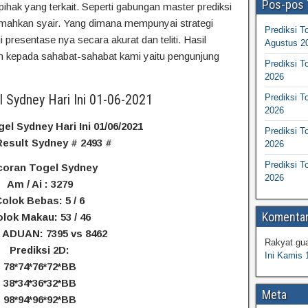
Pos-pos 
pihak yang terkait. Seperti gabungan master prediksi
mahkan syair. Yang dimana mempunyai strategi
Prediksi T
 presentase nya secara akurat dan teliti. Hasil
Agustus 2
kan kepada sahabat-sahabat kami yaitu pengunjung
Prediksi T
2026
l Sydney Hari Ini 01-06-2021
Prediksi T
2026
l Sydney Hari Ini 01/06/2021
Prediksi T
esult Sydney # 2493 #
2026
Prediksi T
oran Togel Sydney
2026
Am / Ai : 3279
olok Bebas: 5 / 6
Komentar
lok Makau: 53 / 46
 ADUAN: 7395 vs 8462
Rakyat gu
Prediksi 2D:
Ini Kamis
78*74*76*72*BB
38*34*36*32*BB
Meta
98*94*96*92*BB