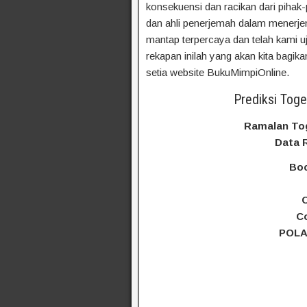
konsekuensi dan racikan dari pihak-
dan ahli penerjemah dalam menerje
mantap terpercaya dan telah kami uji
rekapan inilah yang akan kita bagi
setia website BukuMimpiOnline.
Prediksi Toge
Ramalan Toge
Data R
Boc
C
Co
POLA