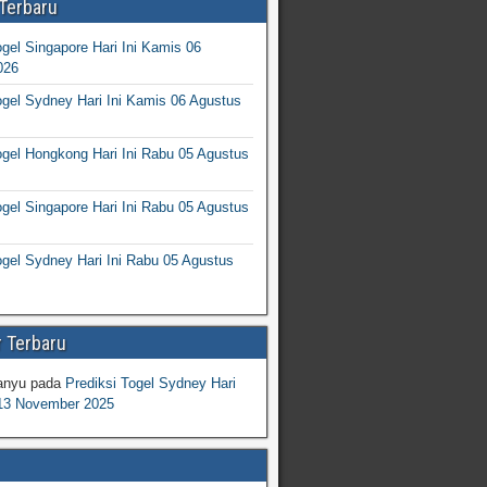
Terbaru
ogel Singapore Hari Ini Kamis 06
026
ogel Sydney Hari Ini Kamis 06 Agustus
ogel Hongkong Hari Ini Rabu 05 Agustus
ogel Singapore Hari Ini Rabu 05 Agustus
ogel Sydney Hari Ini Rabu 05 Agustus
 Terbaru
anyu
pada
Prediksi Togel Sydney Hari
 13 November 2025