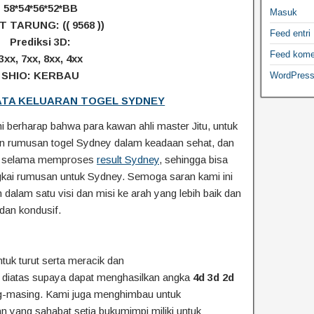
58*54*56*52*BB
Masuk
 TARUNG: (( 9568 ))
Feed entri
Prediksi 3D:
Feed kome
3xx, 7xx, 8xx, 4xx
SHIO: KERBAU
WordPress
ATA KELUARAN TOGEL SYDNEY
ami berharap bahwa para kawan ahli master Jitu, untuk
 rumusan togel Sydney dalam keadaan sehat, dan
hol selama memproses
result Sydney
, sehingga bisa
kai rumusan untuk Sydney. Semoga saran kami ini
dalam satu visi dan misi ke arah yang lebih baik dan
dan kondusif.
k turut serta meracik dan
 diatas supaya dapat menghasilkan angka
4d 3d 2d
ing-masing. Kami juga menghimbau untuk
yang sahabat setia bukumimpi miliki untuk