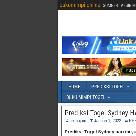
bukumimpi.online
SUMBER TAFSIR M
HOME
PREDIKSI TOGEL
BUKU MIMPI TOGEL
Prediksi Togel Sydney H
ahlinujum
Januari 1, 2022
PR
Prediksi Togel Sydney hari ini
ya