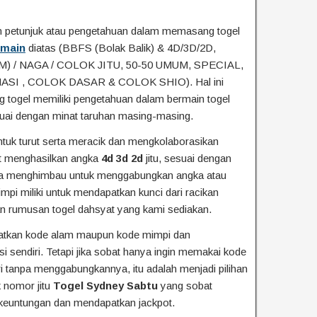
n petunjuk atau pengetahuan dalam memasang togel
rmain
diatas (BBFS (Bolak Balik) & 4D/3D/2D,
) / NAGA / COLOK JITU, 50-50 UMUM, SPECIAL,
SI , COLOK DASAR & COLOK SHIO). Hal ini
 togel memiliki pengetahuan dalam bermain togel
suai dengan minat taruhan masing-masing.
uk turut serta meracik dan mengkolaborasikan
at menghasilkan angka
4d 3d 2d
jitu, sesuai dengan
ga menghimbau untuk menggabungkan angka atau
pi miliki untuk mendapatkan kunci dari racikan
n rumusan togel dahsyat yang kami sediakan.
patkan kode alam maupun kode mimpi dan
 sendiri. Tetapi jika sobat hanya ingin memakai kode
ri tanpa menggabungkannya, itu adalah menjadi pilihan
 nomor jitu
Togel Sydney Sabtu
yang sobat
 keuntungan dan mendapatkan jackpot.