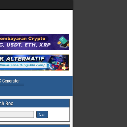
 Generator
ch Box