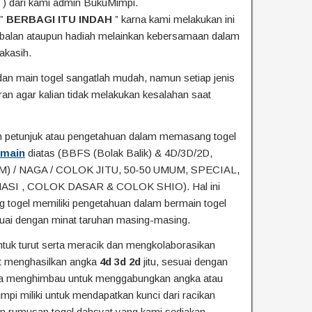
 ) dari kami admin BukuMimpi.
 ”
BERBAGI ITU INDAH
” karna kami melakukan ini
balan ataupun hadiah melainkan kebersamaan dalam
akasih.
g dan main togel sangatlah mudah, namun setiap jenis
ran agar kalian tidak melakukan kesalahan saat
n petunjuk atau pengetahuan dalam memasang togel
rmain
diatas (BBFS (Bolak Balik) & 4D/3D/2D,
) / NAGA / COLOK JITU, 50-50 UMUM, SPECIAL,
SI , COLOK DASAR & COLOK SHIO). Hal ini
 togel memiliki pengetahuan dalam bermain togel
suai dengan minat taruhan masing-masing.
uk turut serta meracik dan mengkolaborasikan
at menghasilkan angka
4d 3d 2d
jitu, sesuai dengan
ga menghimbau untuk menggabungkan angka atau
pi miliki untuk mendapatkan kunci dari racikan
n rumusan togel dahsyat yang kami sediakan.