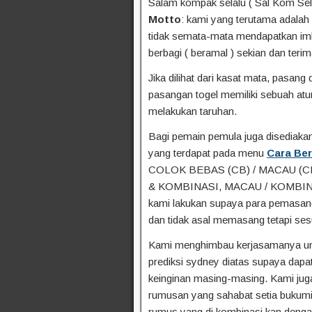
Salam kompak selalu ( Sal Kom Sel
Motto
: kami yang terutama adalah
tidak semata-mata mendapatkan im
berbagi ( beramal ) sekian dan terim
Jika dilihat dari kasat mata, pasan
pasangan togel memiliki sebuah atu
melakukan taruhan.
Bagi pemain pemula juga disediaka
yang terdapat pada menu
Cara Be
COLOK BEBAS (CB) / MACAU (CM
& KOMBINASI, MACAU / KOMBINA
kami lakukan supaya para pemasang
dan tidak asal memasang tetapi se
Kami menghimbau kerjasamanya unt
prediksi sydney diatas supaya dap
keinginan masing-masing. Kami ju
rumusan yang sahabat setia bukumim
rumus yang di kombinasi kan denga