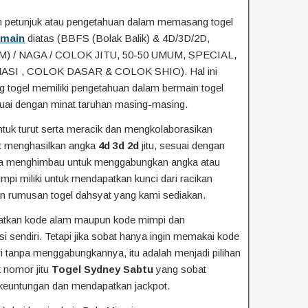
n petunjuk atau pengetahuan dalam memasang togel
rmain
diatas (BBFS (Bolak Balik) & 4D/3D/2D,
) / NAGA / COLOK JITU, 50-50 UMUM, SPECIAL,
SI , COLOK DASAR & COLOK SHIO). Hal ini
 togel memiliki pengetahuan dalam bermain togel
suai dengan minat taruhan masing-masing.
uk turut serta meracik dan mengkolaborasikan
at menghasilkan angka
4d 3d 2d
jitu, sesuai dengan
ga menghimbau untuk menggabungkan angka atau
pi miliki untuk mendapatkan kunci dari racikan
n rumusan togel dahsyat yang kami sediakan.
patkan kode alam maupun kode mimpi dan
 sendiri. Tetapi jika sobat hanya ingin memakai kode
ri tanpa menggabungkannya, itu adalah menjadi pilihan
 nomor jitu
Togel Sydney Sabtu
yang sobat
 keuntungan dan mendapatkan jackpot.