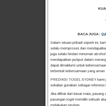
KUAT
BACA JUGA :
D
Dalam situasi pribadi seperti ini, k
selalu memproses dan mendapatkan
juga selalu hindari minuman alco
mendapatkan jackpot dalam merang
dapat dimaklumi untuk kebersamaan 
terbentuk kebersamaan yang aman 
PREDIKSI TOGEL SYDNEY kami juga
sekalian gunakan sebagai referensi
Jika dilihat dari kasat mata, pasan
pasangan togel memiliki sebuah atu
melakukan taruhan.