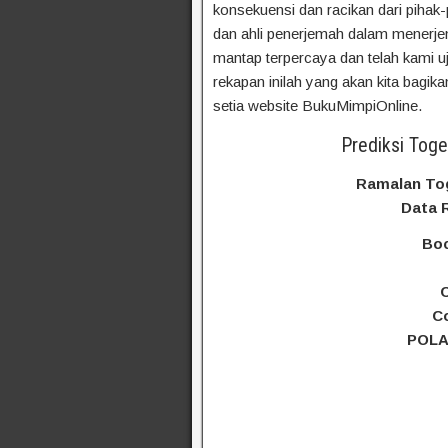
konsekuensi dan racikan dari pihak-
dan ahli penerjemah dalam menerje
mantap terpercaya dan telah kami uji
rekapan inilah yang akan kita bagi
setia website BukuMimpiOnline.
Prediksi Toge
Ramalan Toge
Data R
Boc
C
Co
POLA