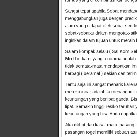
Sangat tepat apabila Sobat menda
menggabungkan juga dengan prediksi
alam yang didapat oleh sobat sendi
sobat-sobatku dalam mengotak-atik
inginkan dalam tujuan untuk meraih
Salam kompak selalu ( Sal Kom Sel
Motto
: kami yang terutama adalah
tidak semata-mata mendapatkan im
berbagi ( beramal ) sekian dan terim
Tentu saja ini sangat menarik karena
mereka incar adalah kemenangan itu
keuntungan yang berlipat ganda. Bis
lipat. Semakin tinggi resiko taruh
keuntungan yang bisa Anda dapatkan
Jika dilihat dari kasat mata, pasan
pasangan togel memiliki sebuah atu