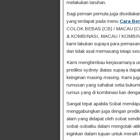
melakukan taruhan.
Bagi pemain pemula juga disediaka
yang terdapat pada menu
Cara Be
COLOK BEBAS (CB) / MACAU (CM
& KOMBINASI, MACAU / KOMBINA
kami lakukan supaya para pemasang
dan tidak asal memasang tetapi se
Kami menghimbau kerjasamanya unt
prediksi sydney diatas supaya dap
keinginan masing-masing. Kami ju
rumusan yang sahabat setia bukumim
rumus yang di kombinasi kan denga
Sangat tepat apabila Sobat menda
menggabungkan juga dengan prediksi
alam yang didapat oleh sobat sendi
sobat-sobatku dalam mengotak-atik
inginkan dalam tujuan untuk meraih