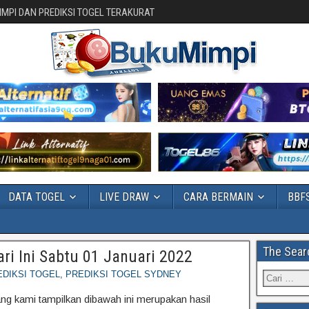
IMPI DAN PREDIKSI TOGEL TERAKURAT
DATA TOGEL
LIVE DRAW
CARA BERMAIN
BBFS
The Sear
ari Ini Sabtu 01 Januari 2022
EDIKSI TOGEL
,
PREDIKSI TOGEL SYDNEY
ng kami tampilkan dibawah ini merupakan hasil