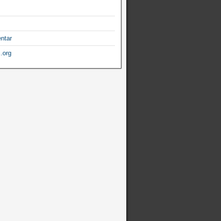
ntar
.org