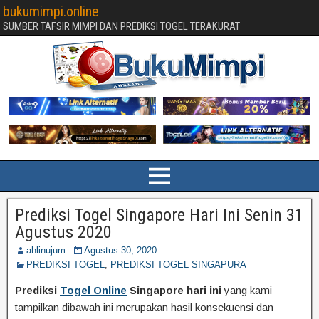
bukumimpi.online
SUMBER TAFSIR MIMPI DAN PREDIKSI TOGEL TERAKURAT
Prediksi Togel Singapore Hari Ini Senin 31
Agustus 2020
ahlinujum
Agustus 30, 2020
PREDIKSI TOGEL
,
PREDIKSI TOGEL SINGAPURA
Prediksi
Togel Online
Singapore hari ini
yang kami
tampilkan dibawah ini merupakan hasil konsekuensi dan