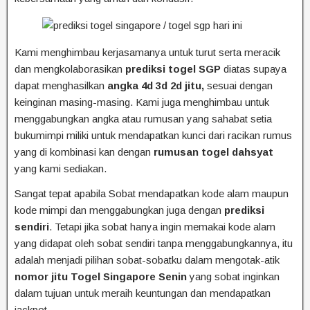
Kami menghimbau kerjasamanya untuk turut serta meracik
dan mengkolaborasikan
prediksi togel SGP
diatas supaya
dapat menghasilkan
angka 4d 3d 2d jitu,
sesuai dengan
keinginan masing-masing. Kami juga menghimbau untuk
menggabungkan angka atau rumusan yang sahabat setia
bukumimpi miliki untuk mendapatkan kunci dari racikan rumus
yang di kombinasi kan dengan
rumusan togel dahsyat
yang kami sediakan.
Sangat tepat apabila Sobat mendapatkan kode alam maupun
kode mimpi dan menggabungkan juga dengan
prediksi
sendiri
. Tetapi jika sobat hanya ingin memakai kode alam
yang didapat oleh sobat sendiri tanpa menggabungkannya, itu
adalah menjadi pilihan sobat-sobatku dalam mengotak-atik
nomor jitu Togel Singapore Senin
yang sobat inginkan
dalam tujuan untuk meraih keuntungan dan mendapatkan
jackpot.