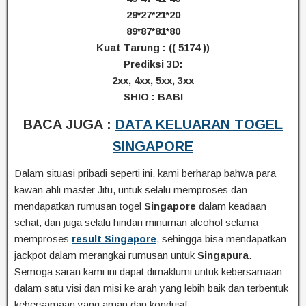
29*27*21*20
89*87*81*80
Kuat Tarung : (( 5174 ))
Prediksi 3D:
2xx, 4xx, 5xx, 3xx
SHIO : BABI
BACA JUGA :
DATA KELUARAN TOGEL
SINGAPORE
Dalam situasi pribadi seperti ini, kami berharap bahwa para
kawan ahli master Jitu, untuk selalu memproses dan
mendapatkan rumusan togel
Singapore
dalam keadaan
sehat, dan juga selalu hindari minuman alcohol selama
memproses
result Singapore
, sehingga bisa mendapatkan
jackpot dalam merangkai rumusan untuk
Singapura
.
Semoga saran kami ini dapat dimaklumi untuk kebersamaan
dalam satu visi dan misi ke arah yang lebih baik dan terbentuk
kebersamaan yang aman dan kondusif.