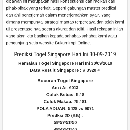
dibawah ini merupakan hasil konsekuensi dan racikan dari
pihak-pihak yang terkait. Seperti gabungan master prediksi
dan ahli penerjemah dalam menerjemahkan syair. Yang
dimana mempunyai strategi mantap terpercaya dan telah kami
uji presentase nya secara akurat dan teliti. Hasil rekapan inilah
yang akan kita bagikan kepada sahabat-sahabat kami yaitu
pengunjung setia website Bukumimpi Online.
Prediksi Togel Singapore Hari Ini 30-09-2019
Ramalan Togel Singapore Hari Ini 30/09/2019
Data Result Singapore : # 3920 #
Bocoran Togel Singapore
Am / Ai: 6013
Colok Bebas: 5 / 8
Colok Makau: 75 / 81
POLA ADUAN: 5428 vs 9071
Predksi 2D (BB) :
59*57*51*50
49*47*41*40