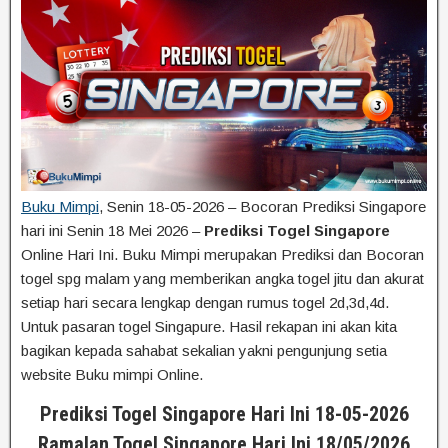
Buku Mimpi
, Senin 18-05-2026 – Bocoran Prediksi Singapore
hari ini Senin 18 Mei 2026 –
Prediksi Togel Singapore
Online Hari Ini. Buku Mimpi merupakan Prediksi dan Bocoran
togel spg malam yang memberikan angka togel jitu dan akurat
setiap hari secara lengkap dengan rumus togel 2d,3d,4d.
Untuk pasaran togel Singapure. Hasil rekapan ini akan kita
bagikan kepada sahabat sekalian yakni pengunjung setia
website Buku mimpi Online.
Prediksi Togel Singapore Hari Ini 18
-05
-2026
Ramalan Togel Singapore Hari Ini 18
/05/2026