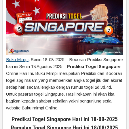
Buku Mimpi
, Senin 18-08-2025 – Bocoran Prediksi Singapore
hari ini Senin 18 Agustus 2025 –
Prediksi Togel Singapore
Online Hari Ini. Buku Mimpi merupakan Prediksi dan Bocoran
togel spg malam yang memberikan angka togel jitu dan akurat
setiap hari secara lengkap dengan rumus togel 2d,3d,4d.
Untuk pasaran togel Singapure. Hasil rekapan ini akan kita
bagikan kepada sahabat sekalian yakni pengunjung setia
website Buku mimpi Online.
Prediksi Togel Singapore Hari Ini 18-08-2025
Ramalan Togel Singapore Hari Ini 18/08/2025