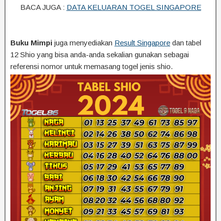
BACA JUGA :
DATA KELUARAN TOGEL SINGAPORE
Buku Mimpi
juga menyediakan
Result Singapore
dan tabel
12 Shio yang bisa anda-anda sekalian gunakan sebagai
referensi nomor untuk memasang togel jenis shio.