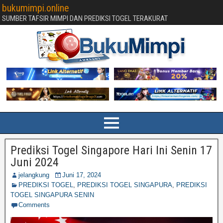
bukumimpi.online
SUMBER TAFSIR MIMPI DAN PREDIKSI TOGEL TERAKURAT
Prediksi Togel Singapore Hari Ini Senin 17
Juni 2024
jelangkung
Juni 17, 2024
PREDIKSI TOGEL
,
PREDIKSI TOGEL SINGAPURA
,
PREDIKSI
TOGEL SINGAPURA SENIN
Comments