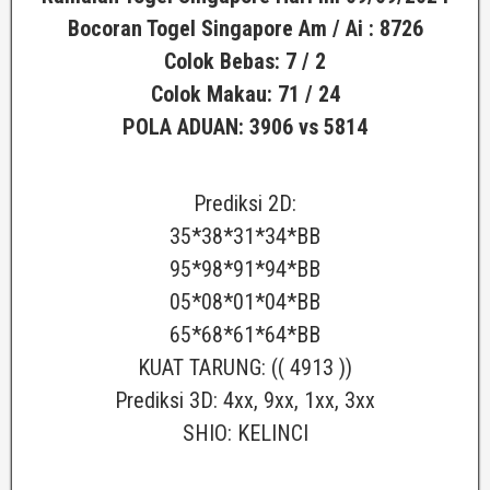
Bocoran Togel Singapore
Am / Ai : 8726
Colok Bebas: 7 / 2
Colok Makau: 71 / 24
POLA ADUAN: 3906 vs 5814
Prediksi 2D:
35*38*31*34*BB
95*98*91*94*BB
05*08*01*04*BB
65*68*61*64*BB
KUAT TARUNG: (( 4913 ))
Prediksi 3D: 4xx, 9xx, 1xx, 3xx
SHIO: KELINCI