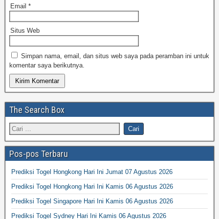
Email
*
Situs Web
Simpan nama, email, dan situs web saya pada peramban ini untuk
komentar saya berikutnya.
The Search Box
Pos-pos Terbaru
Prediksi Togel Hongkong Hari Ini Jumat 07 Agustus 2026
Prediksi Togel Hongkong Hari Ini Kamis 06 Agustus 2026
Prediksi Togel Singapore Hari Ini Kamis 06 Agustus 2026
Prediksi Togel Sydney Hari Ini Kamis 06 Agustus 2026