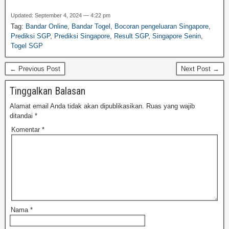
Updated: September 4, 2024 — 4:22 pm
Tag:
Bandar Online
,
Bandar Togel
,
Bocoran pengeluaran Singapore
,
Prediksi SGP
,
Prediksi Singapore
,
Result SGP
,
Singapore Senin
,
Togel SGP
← Previous Post
Next Post →
Tinggalkan Balasan
Alamat email Anda tidak akan dipublikasikan.
Ruas yang wajib
ditandai
*
Komentar
*
Nama
*