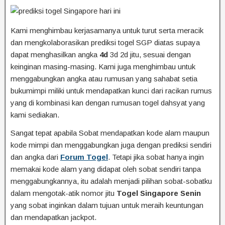
Kami menghimbau kerjasamanya untuk turut serta meracik
dan mengkolaborasikan prediksi togel SGP diatas supaya
dapat menghasilkan angka
4d
3d 2d jitu, sesuai dengan
keinginan masing-masing. Kami juga menghimbau untuk
menggabungkan angka atau rumusan yang sahabat setia
bukumimpi miliki untuk mendapatkan kunci dari racikan rumus
yang di kombinasi kan dengan rumusan togel dahsyat yang
kami sediakan.
Sangat tepat apabila Sobat mendapatkan kode alam maupun
kode mimpi dan menggabungkan juga dengan prediksi sendiri
dan angka dari
Forum
Togel
. Tetapi jika sobat hanya ingin
memakai kode alam yang didapat oleh sobat sendiri tanpa
menggabungkannya, itu adalah menjadi pilihan sobat-sobatku
dalam mengotak-atik nomor jitu
Togel Singapore Senin
yang sobat inginkan dalam tujuan untuk meraih keuntungan
dan mendapatkan jackpot.