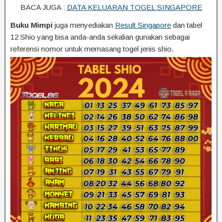
BACA JUGA :
DATA KELUARAN TOGEL SINGAPORE
Buku Mimpi
juga menyediakan
Result Singapore
dan tabel
12 Shio yang bisa anda-anda sekalian gunakan sebagai
referensi nomor untuk memasang togel jenis shio.