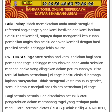
Buku Mimpi
tidak memaksakan anda untuk mengikuti
referensi angka togel yang kami hasilkan dan kami berikan.
Selalu reset kembali, supaya dapat mengambil keputusan
pembelian angka dan selalu cocokan kembali dengan hasil
prediksi sendiri sehingga lebih akurat.
PREDIKSI Singapore
setiap hari kami sediakan bagi para
pemasang togel sehingga memudahkan anda-anda sekalian
mencari angka yang diinginkan dalam perumusannya. Bisa
terbukti bahwa permainan judi togel begitu eksis di berbagai
lapisan masyarakat. Tidak mengenal kasta maupun gender,
semua berbaur menjadi satu dalam permainan judi togel.
Bagi pemain pemula juga disediakan petunjuk atau
pengetahuan dalam memasang togel yang terdapat pada
menu Cara Bermain diatas (BBFS (Bolak Balik) & 4D/3D/2D,