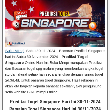
Buku Mimpi
, Sabtu 30-11-2024 – Bocoran Prediksi Singapore
hari ini Sabtu 30 November 2024 –
Prediksi Togel
Singapore
Online Hari Ini. Buku Mimpi merupakan Prediksi
dan Bocoran togel spg malam yang memberikan angka togel
jitu dan akurat setiap hari secara lengkap dengan rumus togel
2d,3d,4d. Untuk pasaran togel Singapure. Hasil rekapan ini
akan kita bagikan kepada sahabat sekalian yakni pengunjung
setia website Buku mimpi Online.
Prediksi Togel Singapore Hari Ini 30-11-2024
Ramalan Togel Singapore Hari Ini 30/11/2024