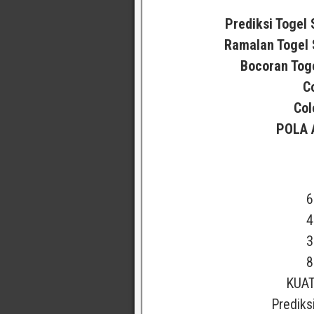
Prediksi Togel 
Ramalan Togel 
Bocoran Tog
C
Col
POLA 
6
4
3
8
KUAT
Prediks