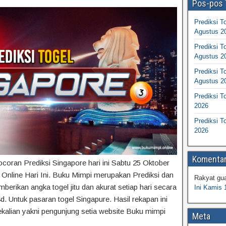
Pos-pos 
Prediksi T
Agustus 2
Prediksi T
Agustus 2
Prediksi T
Agustus 2
Prediksi T
2026
Prediksi T
2026
Komentar
coran Prediksi Singapore hari ini Sabtu 25 Oktober
Online Hari Ini. Buku Mimpi merupakan Prediksi dan
Rakyat gu
rikan angka togel jitu dan akurat setiap hari secara
Ini Kamis
. Untuk pasaran togel Singapure. Hasil rekapan ini
ekalian yakni pengunjung setia website Buku mimpi
Meta