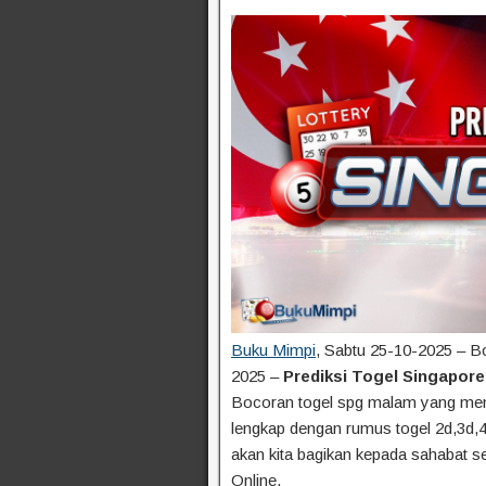
Buku Mimpi
, Sabtu 25-10-2025 – Bo
2025 –
Prediksi Togel Singapore
Bocoran togel spg malam yang membe
lengkap dengan rumus togel 2d,3d,4d
akan kita bagikan kepada sahabat s
Online.