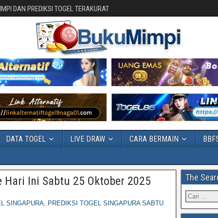
IMPI DAN PREDIKSI TOGEL TERAKURAT
DATA TOGEL
LIVE DRAW
CARA BERMAIN
BBFS
The Sear
e Hari Ini Sabtu 25 Oktober 2025
EL SINGAPURA
,
PREDIKSI TOGEL SINGAPURA SABTU