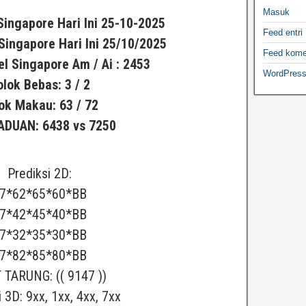
Masuk
Singapore Hari Ini 25-10-2025
Feed entri
Singapore Hari Ini 25/10/2025
Feed kome
el Singapore
Am / Ai : 2453
WordPress
olok Bebas: 3
/ 2
ok Makau: 63 / 72
ADUAN: 6438 vs 7250
Prediksi 2D:
7*62*65*60*BB
7*42*45*40*BB
7*32*35*30*BB
7*82*85*80*BB
 TARUNG: (( 9147 ))
i 3D: 9xx, 1xx, 4xx, 7xx