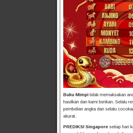
Buku Mimpi
tidak memaksakan anda
hasilkan dan kami berikan. Selalu 
pembelian angka dan selalu cocokan 
akurat.
PREDIKSI Singapore
setiap hari 