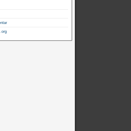
ntar
.org