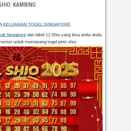
SHIO: KAMBING
A KELUARAN TOGEL SINGAPORE
ult Singapore
dan tabel 12 Shio yang bisa anda-anda
 nomor untuk memasang togel jenis shio.