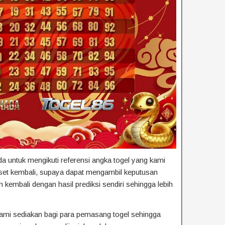
 untuk mengikuti referensi angka togel yang kami
reset kembali, supaya dapat mengambil keputusan
kembali dengan hasil prediksi sendiri sehingga lebih
kami sediakan bagi para pemasang togel sehingga