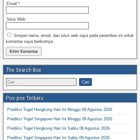
Email
*
Situs Web
Simpan nama, email, dan situs web saya pada peramban ini untuk
komentar saya berikutnya.
The Search Box
Pos-pos Terbaru
Prediksi Togel Hongkong Hari Ini Minggu 09 Agustus 2026
Prediksi Togel Singapore Hari Ini Minggu 09 Agustus 2026
Prediksi Togel Hongkong Hari Ini Sabtu 08 Agustus 2026
Prediksi Togel Singapore Hari Ini Sabtu 08 Agustus 2026