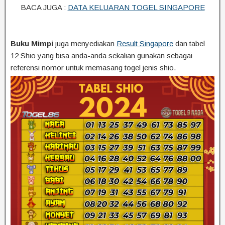
BACA JUGA :
DATA KELUARAN TOGEL SINGAPORE
Buku Mimpi
juga menyediakan
Result Singapore
dan tabel
12 Shio yang bisa anda-anda sekalian gunakan sebagai
referensi nomor untuk memasang togel jenis shio.