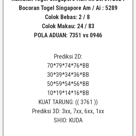
Bocoran Togel Singapore
Am / Ai : 5289
Colok Bebas: 2 / 8
Colok Makau: 24 / 83
POLA ADUAN: 7351 vs 0946
Prediksi 2D:
70*79*74*76*BB
30*39*34*36*BB
50*59*54*56*BB
10*19*14*16*BB
KUAT TARUNG: (( 3761 ))
Prediksi 3D: 3xx, 7xx, 6xx, 1xx
SHIO: KUDA