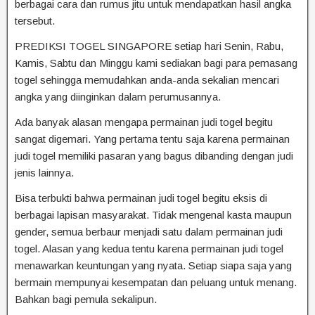
berbagai cara dan rumus jitu untuk mendapatkan hasil angka
tersebut.
PREDIKSI TOGEL SINGAPORE setiap hari Senin, Rabu,
Kamis, Sabtu dan Minggu kami sediakan bagi para pemasang
togel sehingga memudahkan anda-anda sekalian mencari
angka yang diinginkan dalam perumusannya.
Ada banyak alasan mengapa permainan judi togel begitu
sangat digemari. Yang pertama tentu saja karena permainan
judi togel memiliki pasaran yang bagus dibanding dengan judi
jenis lainnya.
Bisa terbukti bahwa permainan judi togel begitu eksis di
berbagai lapisan masyarakat. Tidak mengenal kasta maupun
gender, semua berbaur menjadi satu dalam permainan judi
togel. Alasan yang kedua tentu karena permainan judi togel
menawarkan keuntungan yang nyata. Setiap siapa saja yang
bermain mempunyai kesempatan dan peluang untuk menang.
Bahkan bagi pemula sekalipun.