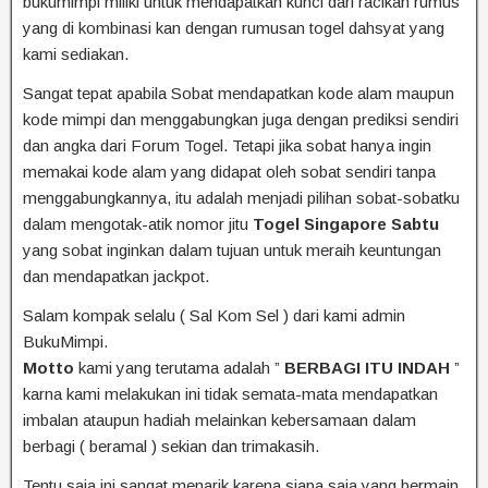
bukumimpi miliki untuk mendapatkan kunci dari racikan rumus
yang di kombinasi kan dengan rumusan togel dahsyat yang
kami sediakan.
Sangat tepat apabila Sobat mendapatkan kode alam maupun
kode mimpi dan menggabungkan juga dengan prediksi sendiri
dan angka dari Forum Togel. Tetapi jika sobat hanya ingin
memakai kode alam yang didapat oleh sobat sendiri tanpa
menggabungkannya, itu adalah menjadi pilihan sobat-sobatku
dalam mengotak-atik nomor jitu
Togel Singapore Sabtu
yang sobat inginkan dalam tujuan untuk meraih keuntungan
dan mendapatkan jackpot.
Salam kompak selalu ( Sal Kom Sel ) dari kami admin
BukuMimpi.
Motto
kami yang terutama adalah ”
BERBAGI ITU INDAH
”
karna kami melakukan ini tidak semata-mata mendapatkan
imbalan ataupun hadiah melainkan kebersamaan dalam
berbagi ( beramal ) sekian dan trimakasih.
Tentu saja ini sangat menarik karena siapa saja yang bermain