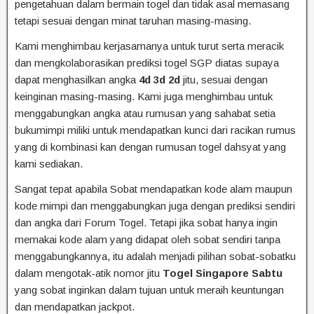
pengetahuan dalam bermain togel dan tidak asal memasang
tetapi sesuai dengan minat taruhan masing-masing.
Kami menghimbau kerjasamanya untuk turut serta meracik
dan mengkolaborasikan prediksi togel SGP diatas supaya
dapat menghasilkan angka
4d 3d 2d
jitu, sesuai dengan
keinginan masing-masing. Kami juga menghimbau untuk
menggabungkan angka atau rumusan yang sahabat setia
bukumimpi miliki untuk mendapatkan kunci dari racikan rumus
yang di kombinasi kan dengan rumusan togel dahsyat yang
kami sediakan.
Sangat tepat apabila Sobat mendapatkan kode alam maupun
kode mimpi dan menggabungkan juga dengan prediksi sendiri
dan angka dari Forum Togel. Tetapi jika sobat hanya ingin
memakai kode alam yang didapat oleh sobat sendiri tanpa
menggabungkannya, itu adalah menjadi pilihan sobat-sobatku
dalam mengotak-atik nomor jitu
Togel Singapore Sabtu
yang sobat inginkan dalam tujuan untuk meraih keuntungan
dan mendapatkan jackpot.