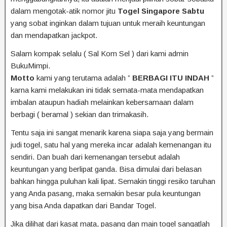
dalam mengotak-atik nomor jitu
Togel Singapore Sabtu
yang sobat inginkan dalam tujuan untuk meraih keuntungan
dan mendapatkan jackpot.
Salam kompak selalu ( Sal Kom Sel ) dari kami admin
BukuMimpi.
Motto
kami yang terutama adalah ”
BERBAGI ITU INDAH
”
karna kami melakukan ini tidak semata-mata mendapatkan
imbalan ataupun hadiah melainkan kebersamaan dalam
berbagi ( beramal ) sekian dan trimakasih.
Tentu saja ini sangat menarik karena siapa saja yang bermain
judi togel, satu hal yang mereka incar adalah kemenangan itu
sendiri. Dan buah dari kemenangan tersebut adalah
keuntungan yang berlipat ganda. Bisa dimulai dari belasan
bahkan hingga puluhan kali lipat. Semakin tinggi resiko taruhan
yang Anda pasang, maka semakin besar pula keuntungan
yang bisa Anda dapatkan dari Bandar Togel.
Jika dilihat dari kasat mata, pasang dan main togel sangatlah