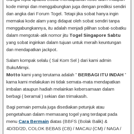
kode mimpi dan menggabungkan juga dengan prediksi sendiri
dan angka dari Forum Togel. Tetapi jika sobat hanya ingin
memakai kode alam yang didapat oleh sobat sendiri tanpa
menggabungkannya, itu adalah menjadi pilihan sobat-sobatku
dalam mengotak-atik nomor jitu
Togel Singapore Sabtu
yang sobat inginkan dalam tujuan untuk meraih keuntungan
dan mendapatkan jackpot.
Salam kompak selalu ( Sal Kom Sel ) dari kami admin
BukuMimpi.
Motto
kami yang terutama adalah ”
BERBAGI ITU INDAH
”
karna kami melakukan ini tidak semata-mata mendapatkan
imbalan ataupun hadiah melainkan kebersamaan dalam
berbagi ( beramal ) sekian dan trimakasih.
Bagi pemain pemula juga disediakan petunjuk atau
pengetahuan dalam memasang togel yang terdapat pada
menu
Cara Bermain
diatas (BBFS (Bolak Balik) &
4D/3D/2D, COLOK BEBAS (CB) / MACAU (CM) / NAGA /