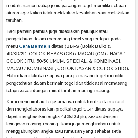
mudah, namun setiap jenis pasangan togel memiliki sebuah
aturan agar kalian tidak melakukan kesalahan saat melakukan
taruhan.
Bagi pemain pemula juga disediakan petunjuk atau
pengetahuan dalam memasang togel yang terdapat pada
menu
Cara Bermain
diatas (BBFS (Bolak Balik) &
4D/3D/2D, COLOK BEBAS (CB) / MACAU (CM) / NAGA /
COLOK JITU, 50-50 UMUM, SPECIAL, & KOMBINASI,
MACAU / KOMBINASI , COLOK DASAR & COLOK SHIO).
Hal ini kami lakukan supaya para pemasang togel memiliki
pengetahuan dalam bermain togel dan tidak asal memasang
tetapi sesuai dengan minat taruhan masing-masing.
Kami menghimbau kerjasamanya untuk turut serta meracik
dan mengkolaborasikan prediksi togel SGP diatas supaya
dapat menghasilkan angka
4d 3d 2d
jitu, sesuai dengan
keinginan masing-masing. Kami juga menghimbau untuk
menggabungkan angka atau rumusan yang sahabat setia