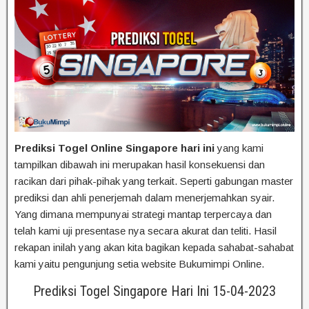
Prediksi Togel Online Singapore hari ini
yang kami
tampilkan dibawah ini merupakan hasil konsekuensi dan
racikan dari pihak-pihak yang terkait. Seperti gabungan master
prediksi dan ahli penerjemah dalam menerjemahkan syair.
Yang dimana mempunyai strategi mantap terpercaya dan
telah kami uji presentase nya secara akurat dan teliti. Hasil
rekapan inilah yang akan kita bagikan kepada sahabat-sahabat
kami yaitu pengunjung setia website Bukumimpi Online.
Prediksi Togel Singapore Hari Ini 15-04-2023