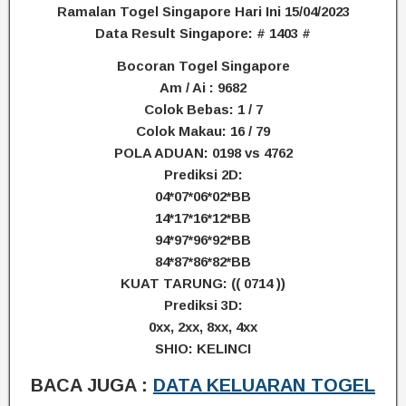
Ramalan Togel Singapore Hari Ini 15/04/2023
Data Result Singapore: # 1403 #
Bocoran Togel Singapore
Am / Ai : 9682
Colok Bebas: 1 / 7
Colok Makau: 16 / 79
POLA ADUAN: 0198 vs 4762
Prediksi 2D:
04*07*06*02*BB
14*17*16*12*BB
94*97*96*92*BB
84*87*86*82*BB
KUAT TARUNG: (( 0714 ))
Prediksi 3D:
0xx, 2xx, 8xx, 4xx
SHIO: KELINCI
BACA JUGA :
DATA KELUARAN TOGEL