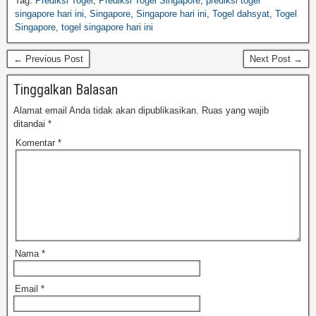
Tag:
Prediksi Togel
,
Prediksi Togel Singapore
,
prediksi togel
singapore hari ini
,
Singapore
,
Singapore hari ini
,
Togel dahsyat
,
Togel
Singapore
,
togel singapore hari ini
← Previous Post
Next Post →
Tinggalkan Balasan
Alamat email Anda tidak akan dipublikasikan.
Ruas yang wajib
ditandai
*
Komentar
*
Nama
*
Email
*