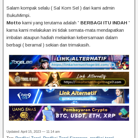
Salam kompak selalu ( Sal Kom Sel ) dari kami admin
BukuMimpi.
Motto
kami yang terutama adalah ”
BERBAGI ITU INDAH
”
karna kami melakukan ini tidak semata-mata mendapatkan
imbalan ataupun hadiah melainkan kebersamaan dalam
berbagi ( beramal ) sekian dan trimakasih.
Updated: April 15, 2023 — 11:14 am