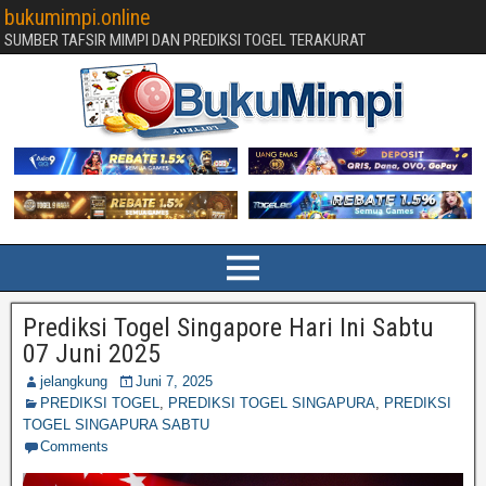
bukumimpi.online
SUMBER TAFSIR MIMPI DAN PREDIKSI TOGEL TERAKURAT
Prediksi Togel Singapore Hari Ini Sabtu
07 Juni 2025
jelangkung
Juni 7, 2025
PREDIKSI TOGEL
,
PREDIKSI TOGEL SINGAPURA
,
PREDIKSI
TOGEL SINGAPURA SABTU
Comments