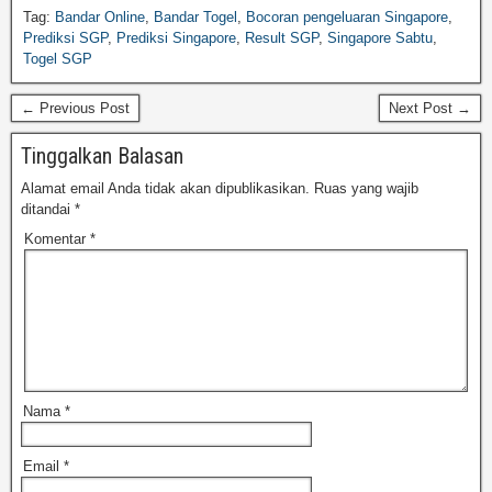
Tag:
Bandar Online
,
Bandar Togel
,
Bocoran pengeluaran Singapore
,
Prediksi SGP
,
Prediksi Singapore
,
Result SGP
,
Singapore Sabtu
,
Togel SGP
← Previous Post
Next Post →
Tinggalkan Balasan
Alamat email Anda tidak akan dipublikasikan.
Ruas yang wajib
ditandai
*
Komentar
*
Nama
*
Email
*