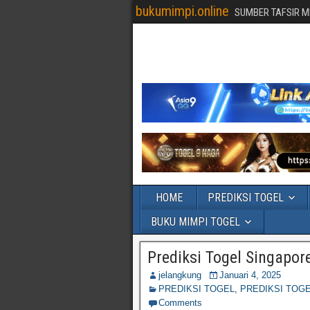
bukumimpi.online
SUMBER TAFSIR M
HOME
PREDIKSI TOGEL
BUKU MIMPI TOGEL
Prediksi Togel Singapor
jelangkung
Januari 4, 2025
PREDIKSI TOGEL
,
PREDIKSI TOG
Comments