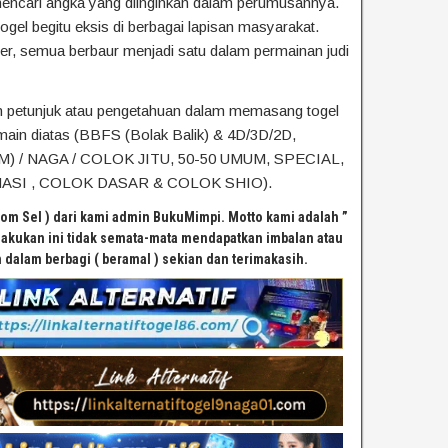
ncari angka yang diinginkan dalam perumusannya.
ogel begitu eksis di berbagai lapisan masyarakat.
r, semua berbaur menjadi satu dalam permainan judi
n petunjuk atau pengetahuan dalam memasang togel
ain diatas (BBFS (Bolak Balik) & 4D/3D/2D,
) / NAGA / COLOK JITU, 50-50 UMUM, SPECIAL,
ASI , COLOK DASAR & COLOK SHIO).
Kom Sel ) dari kami admin BukuMimpi. Motto kami adalah ”
akukan ini tidak semata-mata mendapatkan imbalan atau
dalam berbagi ( beramal ) sekian dan terimakasih.