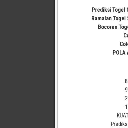
Prediksi Togel 
Ramalan Togel 
Bocoran Tog
C
Col
POLA 
8
9
2
1
KUAT
Prediks