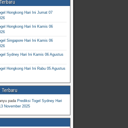
Terbaru
ogel Hongkong Hari Ini Jumat 07
026
ogel Hongkong Hari Ini Kamis 06
026
ogel Singapore Hari Ini Kamis 06
026
ogel Sydney Hari Ini Kamis 06 Agustus
ogel Hongkong Hari Ini Rabu 05 Agustus
 Terbaru
anyu
pada
Prediksi Togel Sydney Hari
 13 November 2025