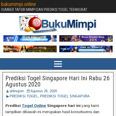
bukumimpi.online
SUMBER TAFSIR MIMPI DAN PREDIKSI TOGEL TERAKURAT
Prediksi Togel Singapore Hari Ini Rabu 26
Agustus 2020
ahlinujum
Agustus 26, 2020
PREDIKSI TOGEL
,
PREDIKSI TOGEL SINGAPURA
Prediksi
Togel Online
Singapore hari ini
yang kami
tampilkan dibawah ini merupakan hasil konsekuensi dan