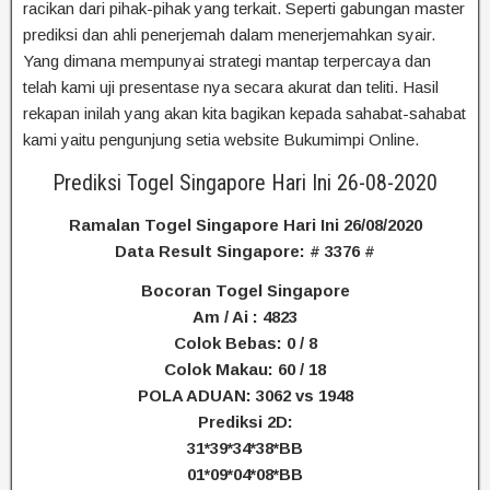
racikan dari pihak-pihak yang terkait. Seperti gabungan master
prediksi dan ahli penerjemah dalam menerjemahkan syair.
Yang dimana mempunyai strategi mantap terpercaya dan
telah kami uji presentase nya secara akurat dan teliti. Hasil
rekapan inilah yang akan kita bagikan kepada sahabat-sahabat
kami yaitu pengunjung setia website Bukumimpi Online.
Prediksi Togel Singapore Hari Ini 26-08-2020
Ramalan Togel Singapore Hari Ini 26/08/2020
Data Result Singapore: # 3376 #
Bocoran Togel Singapore
Am / Ai : 4823
Colok Bebas: 0 / 8
Colok Makau: 60 / 18
POLA ADUAN: 3062 vs 1948
Prediksi 2D:
31*39*34*38*BB
01*09*04*08*BB