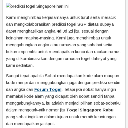
Kami menghimbau kerjasamanya untuk turut serta meracik
dan mengkolaborasikan prediksi togel SGP diatas supaya
dapat menghasilkan angka
4d
3d 2d jitu, sesuai dengan
keinginan masing-masing. Kami juga menghimbau untuk
menggabungkan angka atau rumusan yang sahabat setia
bukumimpi miliki untuk mendapatkan kunci dari racikan rumus
yang di kombinasi kan dengan rumusan togel dahsyat yang
kami sediakan.
Sangat tepat apabila Sobat mendapatkan kode alam maupun
kode mimpi dan menggabungkan juga dengan prediksi sendiri
dan angka dari
Forum
Togel
. Tetapi jika sobat hanya ingin
memakai kode alam yang didapat oleh sobat sendiri tanpa
menggabungkannya, itu adalah menjadi pilihan sobat-sobatku
dalam mengotak-atik nomor jitu
Togel Singapore Rabu
yang sobat inginkan dalam tujuan untuk meraih keuntungan
dan mendapatkan jackpot.