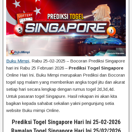
Buku Mimpi
, Rabu 25-02-2025 – Bocoran Prediksi Singapore
hari ini Rabu 25 Februari 2026 –
Prediksi Togel Singapore
Online Hari Ini. Buku Mimpi merupakan Prediksi dan Bocoran
togel spg malam yang memberikan angka togel jitu dan akurat
setiap hari secara lengkap dengan rumus togel 2d,3d,4d.
Untuk pasaran togel Singapure. Hasil rekapan ini akan kita
bagikan kepada sahabat sekalian yakni pengunjung setia
website Buku mimpi Online.
Prediksi Togel Singapore Hari Ini 25-02-2026
Ramalan Togel Singapore Hari Ini 25/02/2026