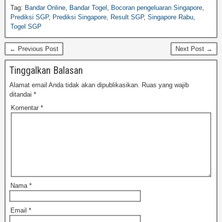
Tag:
Bandar Online
,
Bandar Togel
,
Bocoran pengeluaran Singapore
,
Prediksi SGP
,
Prediksi Singapore
,
Result SGP
,
Singapore Rabu
,
Togel SGP
← Previous Post
Next Post →
Tinggalkan Balasan
Alamat email Anda tidak akan dipublikasikan.
Ruas yang wajib
ditandai
*
Komentar
*
Nama
*
Email
*