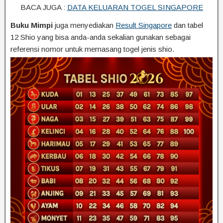
BACA JUGA :
DATA KELUARAN TOGEL SINGAPORE
Buku Mimpi
juga menyediakan
Result Singapore
dan tabel
12 Shio yang bisa anda-anda sekalian gunakan sebagai
referensi nomor untuk memasang togel jenis shio.