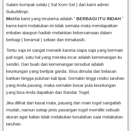
Salam kompak selalu ( Sal Kom Sel ) dari kami admin
BukuMimpi.
Motto
kami yang terutama adalah ”
BERBAGI ITU INDAH
”
karna kami melakukan ini tidak semata-mata mendapatkan
imbalan ataupun hadiah melainkan kebersamaan dalam
berbagi ( beramal ) sekian dan trimakasih.
Tentu saja ini sangat menarik karena siapa saja yang bermain
judi togel, satu hal yang mereka incar adalah kemenangan itu
sendiri. Dan buah dari kemenangan tersebut adalah
keuntungan yang berlipat ganda. Bisa dimulai dari belasan
bahkan hingga puluhan kali lipat. Semakin tinggi resiko taruhan
yang Anda pasang, maka semakin besar pula keuntungan
yang bisa Anda dapatkan dari Bandar Togel.
Jika dilihat dari kasat mata, pasang dan main togel sangatlah
mudah, namun setiap jenis pasangan togel memiliki sebuah
aturan agar kalian tidak melakukan kesalahan saat melakukan
taruhan.