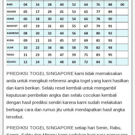
PREDIKSI TOGEL SINGAPORE kami tidak memaksakan
anda untuk mengikuti referensi angka togel yang kami hasilkan
dan kami berikan. Selalu reset kembali untuk mengambil
keputusan pembelian angka dan selalu cocokan kembali
dengan hasil prediksi sendiri karena kami sudah melakukan
berbagai cara dan rumus jitu untuk mendapatkan hasil angka
tersebut.
PREDIKSI TOGEL SINGAPORE setiap hari Senin, Rabu,
Kamis, Sabtu dan Minggu kami sediakan bagi para pemasang