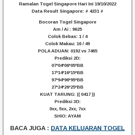
Ramalan Togel Singapore Hari Ini 19/10/2022
Data Result Singapore: # 4231 #
Bocoran Togel Singapore
Am / Ai : 9625
Colok Bebas: 1 / 4
Colok Makau: 16 / 49
POLA ADUAN: 0192 vs 7465
Prediksi 2D:
07*04*06*05*BB
17*14*16*15*BB
97*94*96*95*BB
27*24*26*25*BB
KUAT TARUNG: (( 0417 ))
Prediksi 3D:
0xx, 5xx, 2xx, 7xx
SHIO: AYAM
BACA JUGA :
DATA KELUARAN TOGEL