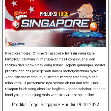
Prediksi Togel Online Singapore hari ini
yang kami
tampilkan dibawah ini merupakan hasil konsekuensi dan
racikan dari pihak-pihak yang terkait. Seperti gabungan master
prediksi dan ahli penerjemah dalam menerjemahkan syair.
Yang dimana mempunyai strategi mantap terpercaya dan
telah kami uji presentase nya secara akurat dan teliti. Hasil
rekapan inilah yang akan kita bagikan kepada sahabat-sahabat
kami yaitu pengunjung setia website Bukumimpi Online.
Prediksi Togel Singapore Hari Ini 19-10-2022