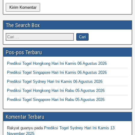
The Search Box
Pos-pos Terbaru
Prediksi Togel Hongkong Hari Ini Kamis 06 Agustus 2026
Prediksi Togel Singapore Hari Ini Kamis 06 Agustus 2026
Prediksi Togel Sydney Hari Ini Kamis 06 Agustus 2026
Prediksi Togel Hongkong Hari Ini Rabu 05 Agustus 2026
Prediksi Togel Singapore Hari Ini Rabu 05 Agustus 2026
Komentar Terbaru
Rakyat guanyu
pada
Prediksi Togel Sydney Hari Ini Kamis 13
November 2025