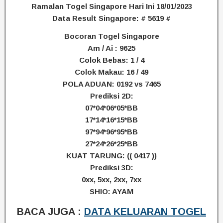
Ramalan Togel Singapore Hari Ini 18/01/2023
Data Result Singapore: # 5619 #
Bocoran Togel Singapore
Am / Ai : 9625
Colok Bebas: 1 / 4
Colok Makau: 16 / 49
POLA ADUAN: 0192 vs 7465
Prediksi 2D:
07*04*06*05*BB
17*14*16*15*BB
97*94*96*95*BB
27*24*26*25*BB
KUAT TARUNG: (( 0417 ))
Prediksi 3D:
0xx, 5xx, 2xx, 7xx
SHIO: AYAM
BACA JUGA :
DATA KELUARAN TOGEL