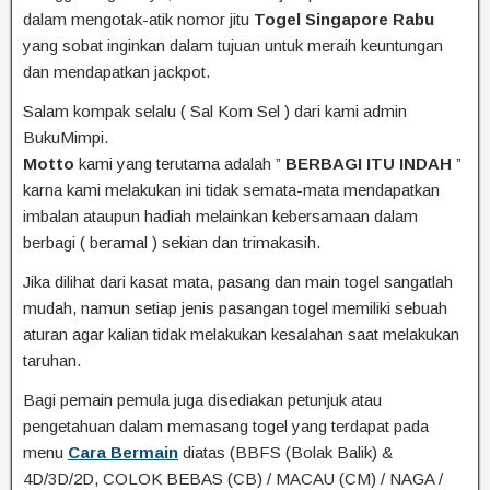
dalam mengotak-atik nomor jitu
Togel Singapore Rabu
yang sobat inginkan dalam tujuan untuk meraih keuntungan
dan mendapatkan jackpot.
Salam kompak selalu ( Sal Kom Sel ) dari kami admin
BukuMimpi.
Motto
kami yang terutama adalah ”
BERBAGI ITU INDAH
”
karna kami melakukan ini tidak semata-mata mendapatkan
imbalan ataupun hadiah melainkan kebersamaan dalam
berbagi ( beramal ) sekian dan trimakasih.
Jika dilihat dari kasat mata, pasang dan main togel sangatlah
mudah, namun setiap jenis pasangan togel memiliki sebuah
aturan agar kalian tidak melakukan kesalahan saat melakukan
taruhan.
Bagi pemain pemula juga disediakan petunjuk atau
pengetahuan dalam memasang togel yang terdapat pada
menu
Cara Bermain
diatas (BBFS (Bolak Balik) &
4D/3D/2D, COLOK BEBAS (CB) / MACAU (CM) / NAGA /