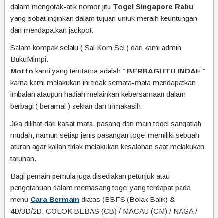
dalam mengotak-atik nomor jitu
Togel Singapore Rabu
yang sobat inginkan dalam tujuan untuk meraih keuntungan
dan mendapatkan jackpot.
Salam kompak selalu ( Sal Kom Sel ) dari kami admin
BukuMimpi.
Motto
kami yang terutama adalah ”
BERBAGI ITU INDAH
”
karna kami melakukan ini tidak semata-mata mendapatkan
imbalan ataupun hadiah melainkan kebersamaan dalam
berbagi ( beramal ) sekian dan trimakasih.
Jika dilihat dari kasat mata, pasang dan main togel sangatlah
mudah, namun setiap jenis pasangan togel memiliki sebuah
aturan agar kalian tidak melakukan kesalahan saat melakukan
taruhan.
Bagi pemain pemula juga disediakan petunjuk atau
pengetahuan dalam memasang togel yang terdapat pada
menu
Cara Bermain
diatas (BBFS (Bolak Balik) &
4D/3D/2D, COLOK BEBAS (CB) / MACAU (CM) / NAGA /