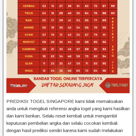
PREDIKSI TOGEL SINGAPORE kami tidak memaksakan
anda untuk mengikuti referensi angka togel yang kami hasilkan
dan kami berikan. Selalu reset kembali untuk mengambil
keputusan pembelian angka dan selalu cocokan kembali
dengan hasil prediksi sendiri karena kami sudah melakukan