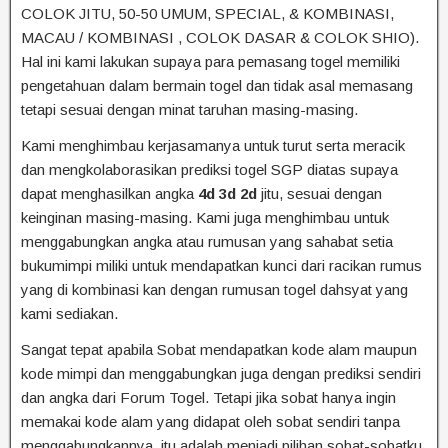
COLOK JITU, 50-50 UMUM, SPECIAL, & KOMBINASI,
MACAU / KOMBINASI , COLOK DASAR & COLOK SHIO).
Hal ini kami lakukan supaya para pemasang togel memiliki
pengetahuan dalam bermain togel dan tidak asal memasang
tetapi sesuai dengan minat taruhan masing-masing.
Kami menghimbau kerjasamanya untuk turut serta meracik
dan mengkolaborasikan prediksi togel SGP diatas supaya
dapat menghasilkan angka
4d 3d 2d
jitu, sesuai dengan
keinginan masing-masing. Kami juga menghimbau untuk
menggabungkan angka atau rumusan yang sahabat setia
bukumimpi miliki untuk mendapatkan kunci dari racikan rumus
yang di kombinasi kan dengan rumusan togel dahsyat yang
kami sediakan.
Sangat tepat apabila Sobat mendapatkan kode alam maupun
kode mimpi dan menggabungkan juga dengan prediksi sendiri
dan angka dari Forum Togel. Tetapi jika sobat hanya ingin
memakai kode alam yang didapat oleh sobat sendiri tanpa
menggabungkannya, itu adalah menjadi pilihan sobat-sobatku