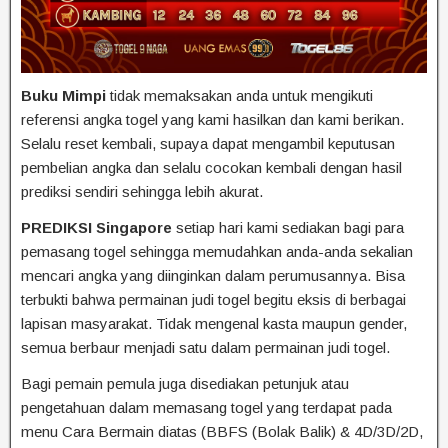
Buku Mimpi
tidak memaksakan anda untuk mengikuti
referensi angka togel yang kami hasilkan dan kami berikan.
Selalu reset kembali, supaya dapat mengambil keputusan
pembelian angka dan selalu cocokan kembali dengan hasil
prediksi sendiri sehingga lebih akurat.
PREDIKSI Singapore
setiap hari kami sediakan bagi para
pemasang togel sehingga memudahkan anda-anda sekalian
mencari angka yang diinginkan dalam perumusannya. Bisa
terbukti bahwa permainan judi togel begitu eksis di berbagai
lapisan masyarakat. Tidak mengenal kasta maupun gender,
semua berbaur menjadi satu dalam permainan judi togel.
Bagi pemain pemula juga disediakan petunjuk atau
pengetahuan dalam memasang togel yang terdapat pada
menu Cara Bermain diatas (BBFS (Bolak Balik) & 4D/3D/2D,