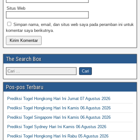
Situs Web
Simpan nama, email, dan situs web saya pada peramban ini untuk
komentar saya berikutnya.
The Search Box
Pos-pos Terbaru
Prediksi Togel Hongkong Hari Ini Jumat 07 Agustus 2026
Prediksi Togel Hongkong Hari Ini Kamis 06 Agustus 2026
Prediksi Togel Singapore Hari Ini Kamis 06 Agustus 2026
Prediksi Togel Sydney Hari Ini Kamis 06 Agustus 2026
Prediksi Togel Hongkong Hari Ini Rabu 05 Agustus 2026