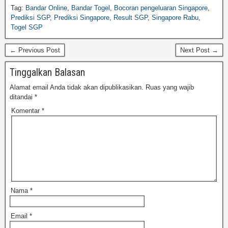
Tag:
Bandar Online
,
Bandar Togel
,
Bocoran pengeluaran Singapore
,
Prediksi SGP
,
Prediksi Singapore
,
Result SGP
,
Singapore Rabu
,
Togel SGP
← Previous Post
Next Post →
Tinggalkan Balasan
Alamat email Anda tidak akan dipublikasikan.
Ruas yang wajib
ditandai
*
Komentar
*
Nama
*
Email
*