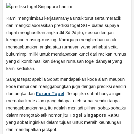
Kami menghimbau kerjasamanya untuk turut serta meracik
dan mengkolaborasikan prediksi togel SGP diatas supaya
dapat menghasilkan angka
4d
3d 2d jitu, sesuai dengan
keinginan masing-masing. Kami juga menghimbau untuk
menggabungkan angka atau rumusan yang sahabat setia
bukumimpi miliki untuk mendapatkan kunci dari racikan rumus
yang di kombinasi kan dengan rumusan togel dahsyat yang
kami sediakan.
Sangat tepat apabila Sobat mendapatkan kode alam maupun
kode mimpi dan menggabungkan juga dengan prediksi sendiri
dan angka dari
Forum
Togel
. Tetapi jika sobat hanya ingin
memakai kode alam yang didapat oleh sobat sendiri tanpa
menggabungkannya, itu adalah menjadi pilihan sobat-sobatku
dalam mengotak-atik nomor jitu
Togel Singapore Rabu
yang sobat inginkan dalam tujuan untuk meraih keuntungan
dan mendapatkan jackpot.