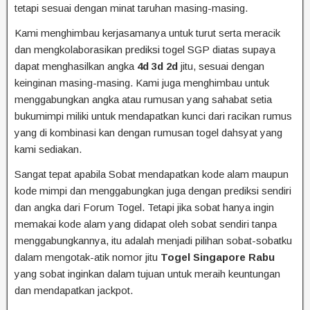
tetapi sesuai dengan minat taruhan masing-masing.
Kami menghimbau kerjasamanya untuk turut serta meracik
dan mengkolaborasikan prediksi togel SGP diatas supaya
dapat menghasilkan angka
4d 3d 2d
jitu, sesuai dengan
keinginan masing-masing. Kami juga menghimbau untuk
menggabungkan angka atau rumusan yang sahabat setia
bukumimpi miliki untuk mendapatkan kunci dari racikan rumus
yang di kombinasi kan dengan rumusan togel dahsyat yang
kami sediakan.
Sangat tepat apabila Sobat mendapatkan kode alam maupun
kode mimpi dan menggabungkan juga dengan prediksi sendiri
dan angka dari Forum Togel. Tetapi jika sobat hanya ingin
memakai kode alam yang didapat oleh sobat sendiri tanpa
menggabungkannya, itu adalah menjadi pilihan sobat-sobatku
dalam mengotak-atik nomor jitu
Togel Singapore Rabu
yang sobat inginkan dalam tujuan untuk meraih keuntungan
dan mendapatkan jackpot.