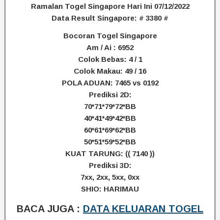
Ramalan Togel Singapore Hari Ini 07/12/2022
Data Result Singapore: # 3380 #
Bocoran Togel Singapore
Am / Ai : 6952
Colok Bebas: 4 / 1
Colok Makau: 49 / 16
POLA ADUAN: 7465 vs 0192
Prediksi 2D:
70*71*79*72*BB
40*41*49*42*BB
60*61*69*62*BB
50*51*59*52*BB
KUAT TARUNG: (( 7140 ))
Prediksi 3D:
7xx, 2xx, 5xx, 0xx
SHIO: HARIMAU
BACA JUGA :
DATA KELUARAN TOGEL