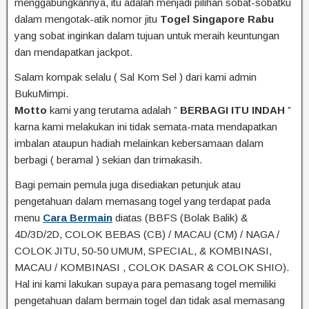
menggabungkannya, itu adalah menjadi pilihan sobat-sobatku
dalam mengotak-atik nomor jitu
Togel Singapore Rabu
yang sobat inginkan dalam tujuan untuk meraih keuntungan
dan mendapatkan jackpot.
Salam kompak selalu ( Sal Kom Sel ) dari kami admin
BukuMimpi.
Motto
kami yang terutama adalah ”
BERBAGI ITU INDAH
”
karna kami melakukan ini tidak semata-mata mendapatkan
imbalan ataupun hadiah melainkan kebersamaan dalam
berbagi ( beramal ) sekian dan trimakasih.
Bagi pemain pemula juga disediakan petunjuk atau
pengetahuan dalam memasang togel yang terdapat pada
menu
Cara Bermain
diatas (BBFS (Bolak Balik) &
4D/3D/2D, COLOK BEBAS (CB) / MACAU (CM) / NAGA /
COLOK JITU, 50-50 UMUM, SPECIAL, & KOMBINASI,
MACAU / KOMBINASI , COLOK DASAR & COLOK SHIO).
Hal ini kami lakukan supaya para pemasang togel memiliki
pengetahuan dalam bermain togel dan tidak asal memasang