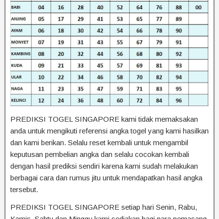
PREDIKSI TOGEL SINGAPORE kami tidak memaksakan
anda untuk mengikuti referensi angka togel yang kami hasilkan
dan kami berikan. Selalu reset kembali untuk mengambil
keputusan pembelian angka dan selalu cocokan kembali
dengan hasil prediksi sendiri karena kami sudah melakukan
berbagai cara dan rumus jitu untuk mendapatkan hasil angka
tersebut.
PREDIKSI TOGEL SINGAPORE setiap hari Senin, Rabu,
Kamis, Sabtu dan Minggu kami sediakan bagi para pemasang