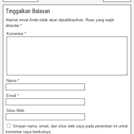
Tinggalkan Balasan
Alamat email Anda tidak akan dipublikasikan.
Ruas yang wajib
ditandai
*
Komentar
*
Nama
*
Email
*
Situs Web
Simpan nama, email, dan situs web saya pada peramban ini untuk
komentar saya berikutnya.