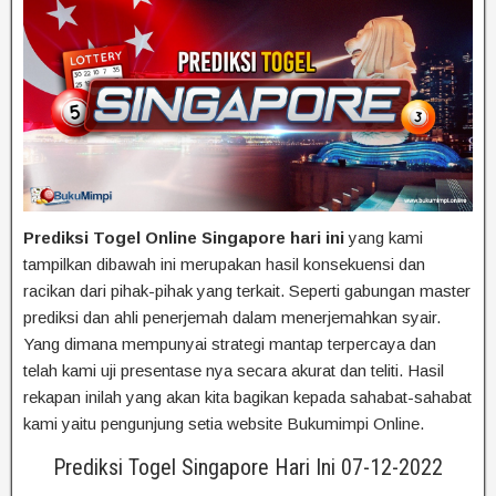
Prediksi Togel Online Singapore hari ini
yang kami
tampilkan dibawah ini merupakan hasil konsekuensi dan
racikan dari pihak-pihak yang terkait. Seperti gabungan master
prediksi dan ahli penerjemah dalam menerjemahkan syair.
Yang dimana mempunyai strategi mantap terpercaya dan
telah kami uji presentase nya secara akurat dan teliti. Hasil
rekapan inilah yang akan kita bagikan kepada sahabat-sahabat
kami yaitu pengunjung setia website Bukumimpi Online.
Prediksi Togel Singapore Hari Ini 07-12-2022