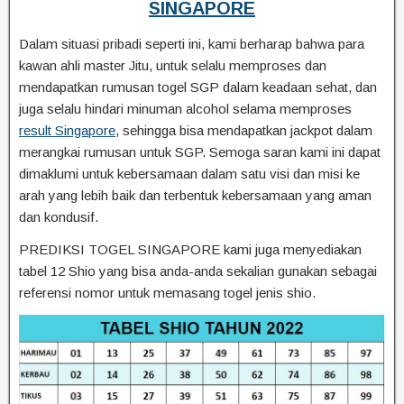
SINGAPORE
Dalam situasi pribadi seperti ini, kami berharap bahwa para
kawan ahli master Jitu, untuk selalu memproses dan
mendapatkan rumusan togel SGP dalam keadaan sehat, dan
juga selalu hindari minuman alcohol selama memproses
result Singapore
, sehingga bisa mendapatkan jackpot dalam
merangkai rumusan untuk SGP. Semoga saran kami ini dapat
dimaklumi untuk kebersamaan dalam satu visi dan misi ke
arah yang lebih baik dan terbentuk kebersamaan yang aman
dan kondusif.
PREDIKSI TOGEL SINGAPORE kami juga menyediakan
tabel 12 Shio yang bisa anda-anda sekalian gunakan sebagai
referensi nomor untuk memasang togel jenis shio.