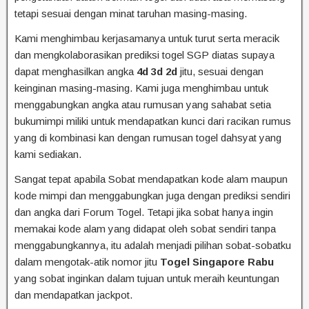
tetapi sesuai dengan minat taruhan masing-masing.
Kami menghimbau kerjasamanya untuk turut serta meracik
dan mengkolaborasikan prediksi togel SGP diatas supaya
dapat menghasilkan angka
4d 3d 2d
jitu, sesuai dengan
keinginan masing-masing. Kami juga menghimbau untuk
menggabungkan angka atau rumusan yang sahabat setia
bukumimpi miliki untuk mendapatkan kunci dari racikan rumus
yang di kombinasi kan dengan rumusan togel dahsyat yang
kami sediakan.
Sangat tepat apabila Sobat mendapatkan kode alam maupun
kode mimpi dan menggabungkan juga dengan prediksi sendiri
dan angka dari Forum Togel. Tetapi jika sobat hanya ingin
memakai kode alam yang didapat oleh sobat sendiri tanpa
menggabungkannya, itu adalah menjadi pilihan sobat-sobatku
dalam mengotak-atik nomor jitu
Togel Singapore Rabu
yang sobat inginkan dalam tujuan untuk meraih keuntungan
dan mendapatkan jackpot.