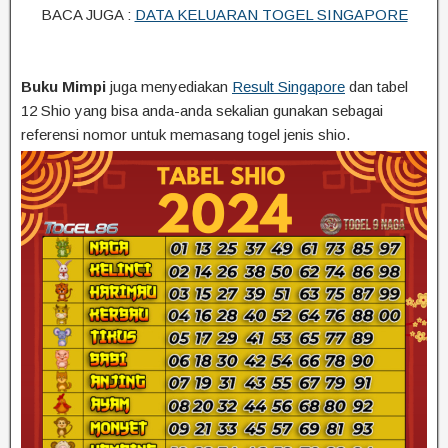
BACA JUGA :
DATA KELUARAN TOGEL SINGAPORE
Buku Mimpi
juga menyediakan
Result Singapore
dan tabel
12 Shio yang bisa anda-anda sekalian gunakan sebagai
referensi nomor untuk memasang togel jenis shio.