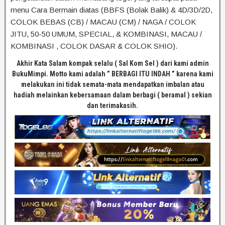
menu Cara Bermain diatas (BBFS (Bolak Balik) & 4D/3D/2D,
COLOK BEBAS (CB) / MACAU (CM) / NAGA / COLOK
JITU, 50-50 UMUM, SPECIAL, & KOMBINASI, MACAU /
KOMBINASI , COLOK DASAR & COLOK SHIO).
Akhir Kata Salam kompak selalu ( Sal Kom Sel ) dari kami admin
BukuMimpi. Motto kami adalah ” BERBAGI ITU INDAH ” karena kami
melakukan ini tidak semata-mata mendapatkan imbalan atau
hadiah melainkan kebersamaan dalam berbagi ( beramal ) sekian
dan terimakasih.