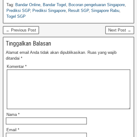
Tag:
Bandar Online
,
Bandar Togel
,
Bocoran pengeluaran Singapore
,
Prediksi SGP
,
Prediksi Singapore
,
Result SGP
,
Singapore Rabu
,
Togel SGP
← Previous Post
Next Post →
Tinggalkan Balasan
Alamat email Anda tidak akan dipublikasikan.
Ruas yang wajib
ditandai
*
Komentar
*
Nama
*
Email
*