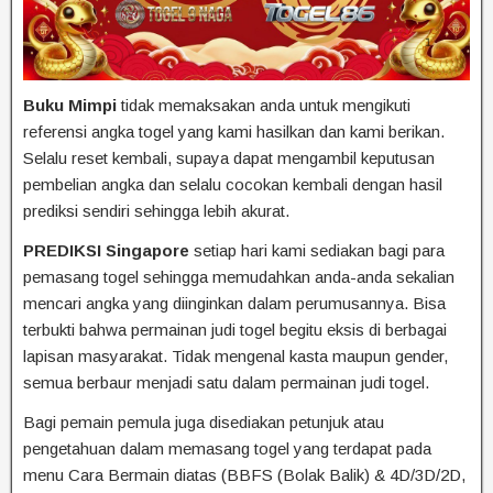
Buku Mimpi
tidak memaksakan anda untuk mengikuti
referensi angka togel yang kami hasilkan dan kami berikan.
Selalu reset kembali, supaya dapat mengambil keputusan
pembelian angka dan selalu cocokan kembali dengan hasil
prediksi sendiri sehingga lebih akurat.
PREDIKSI Singapore
setiap hari kami sediakan bagi para
pemasang togel sehingga memudahkan anda-anda sekalian
mencari angka yang diinginkan dalam perumusannya. Bisa
terbukti bahwa permainan judi togel begitu eksis di berbagai
lapisan masyarakat. Tidak mengenal kasta maupun gender,
semua berbaur menjadi satu dalam permainan judi togel.
Bagi pemain pemula juga disediakan petunjuk atau
pengetahuan dalam memasang togel yang terdapat pada
menu Cara Bermain diatas (BBFS (Bolak Balik) & 4D/3D/2D,