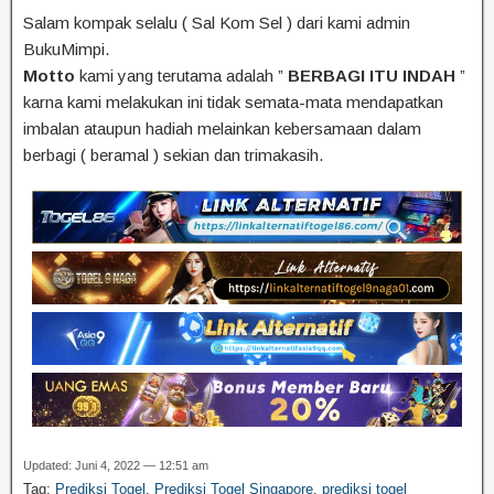
Salam kompak selalu ( Sal Kom Sel ) dari kami admin
BukuMimpi.
Motto
kami yang terutama adalah ”
BERBAGI ITU INDAH
”
karna kami melakukan ini tidak semata-mata mendapatkan
imbalan ataupun hadiah melainkan kebersamaan dalam
berbagi ( beramal ) sekian dan trimakasih.
Updated: Juni 4, 2022 — 12:51 am
Tag:
Prediksi Togel
,
Prediksi Togel Singapore
,
prediksi togel