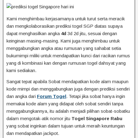
Kami menghimbau kerjasamanya untuk turut serta meracik
dan mengkolaborasikan prediksi togel SGP diatas supaya
dapat menghasilkan angka
4d
3d 2d jitu, sesuai dengan
keinginan masing-masing. Kami juga menghimbau untuk
menggabungkan angka atau rumusan yang sahabat setia
bukumimpi miliki untuk mendapatkan kunci dari racikan rumus
yang di kombinasi kan dengan rumusan togel dahsyat yang
kami sediakan.
Sangat tepat apabila Sobat mendapatkan kode alam maupun
kode mimpi dan menggabungkan juga dengan prediksi sendiri
dan angka dari
Forum
Togel
. Tetapi jika sobat hanya ingin
memakai kode alam yang didapat oleh sobat sendiri tanpa
menggabungkannya, itu adalah menjadi pilihan sobat-sobatku
dalam mengotak-atik nomor jitu
Togel Singapore Rabu
yang sobat inginkan dalam tujuan untuk meraih keuntungan
dan mendapatkan jackpot.