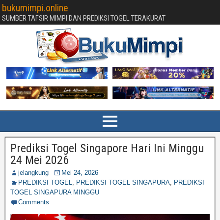
bukumimpi.online
SUMBER TAFSIR MIMPI DAN PREDIKSI TOGEL TERAKURAT
Prediksi Togel Singapore Hari Ini Minggu
24 Mei 2026
jelangkung
Mei 24, 2026
PREDIKSI TOGEL
,
PREDIKSI TOGEL SINGAPURA
,
PREDIKSI
TOGEL SINGAPURA MINGGU
Comments