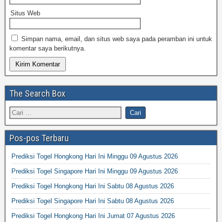
Situs Web
Simpan nama, email, dan situs web saya pada peramban ini untuk
komentar saya berikutnya.
The Search Box
Pos-pos Terbaru
Prediksi Togel Hongkong Hari Ini Minggu 09 Agustus 2026
Prediksi Togel Singapore Hari Ini Minggu 09 Agustus 2026
Prediksi Togel Hongkong Hari Ini Sabtu 08 Agustus 2026
Prediksi Togel Singapore Hari Ini Sabtu 08 Agustus 2026
Prediksi Togel Hongkong Hari Ini Jumat 07 Agustus 2026