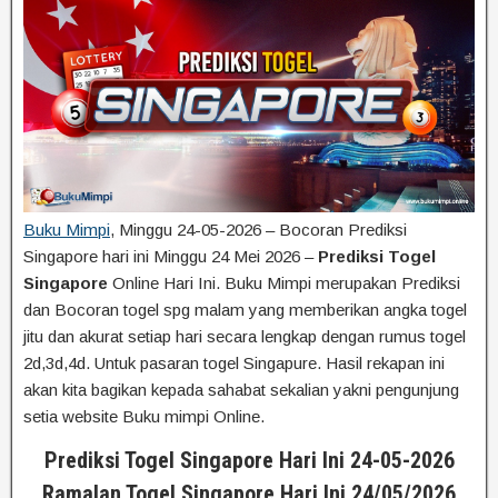
Buku Mimpi
, Minggu 24-05-2026 – Bocoran Prediksi
Singapore hari ini Minggu 24 Mei 2026 –
Prediksi Togel
Singapore
Online Hari Ini. Buku Mimpi merupakan Prediksi
dan Bocoran togel spg malam yang memberikan angka togel
jitu dan akurat setiap hari secara lengkap dengan rumus togel
2d,3d,4d. Untuk pasaran togel Singapure. Hasil rekapan ini
akan kita bagikan kepada sahabat sekalian yakni pengunjung
setia website Buku mimpi Online.
Prediksi Togel Singapore Hari Ini 24-05-2026
Ramalan Togel Singapore Hari Ini 24/05/2026