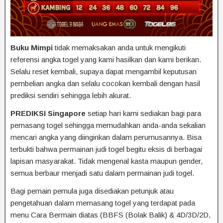
Buku Mimpi
tidak memaksakan anda untuk mengikuti
referensi angka togel yang kami hasilkan dan kami berikan.
Selalu reset kembali, supaya dapat mengambil keputusan
pembelian angka dan selalu cocokan kembali dengan hasil
prediksi sendiri sehingga lebih akurat.
PREDIKSI Singapore
setiap hari kami sediakan bagi para
pemasang togel sehingga memudahkan anda-anda sekalian
mencari angka yang diinginkan dalam perumusannya. Bisa
terbukti bahwa permainan judi togel begitu eksis di berbagai
lapisan masyarakat. Tidak mengenal kasta maupun gender,
semua berbaur menjadi satu dalam permainan judi togel.
Bagi pemain pemula juga disediakan petunjuk atau
pengetahuan dalam memasang togel yang terdapat pada
menu Cara Bermain diatas (BBFS (Bolak Balik) & 4D/3D/2D,