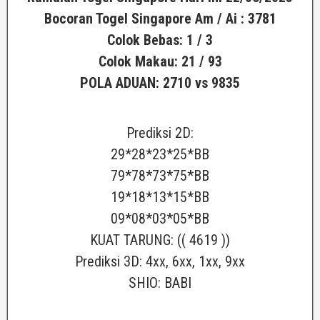
Bocoran Togel Singapore
Am / Ai : 3781
Colok Bebas: 1 / 3
Colok Makau: 21 / 93
POLA ADUAN: 2710 vs 9835
Prediksi 2D:
29*28*23*25*BB
79*78*73*75*BB
19*18*13*15*BB
09*08*03*05*BB
KUAT TARUNG: (( 4619 ))
Prediksi 3D: 4xx, 6xx, 1xx, 9xx
SHIO: BABI