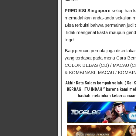
PREDIKSI Singapore
setiap hari 
memudahkan anda-anda sekalian me
Bisa terbukti bahwa permainan judi t
Tidak mengenal kasta maupun gende
togel.
Bagi pemain pemula juga disediaka
yang terdapat pada menu Cara Berm
COLOK BEBAS (CB) / MACAU (CM
& KOMBINASI, MACAU / KOMBIN
Akhir Kata Salam kompak selalu ( Sal 
BERBAGI ITU INDAH ” karena kami mel
hadiah melainkan kebersamaan 