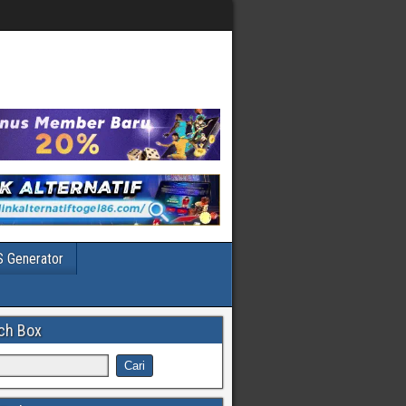
 Generator
ch Box