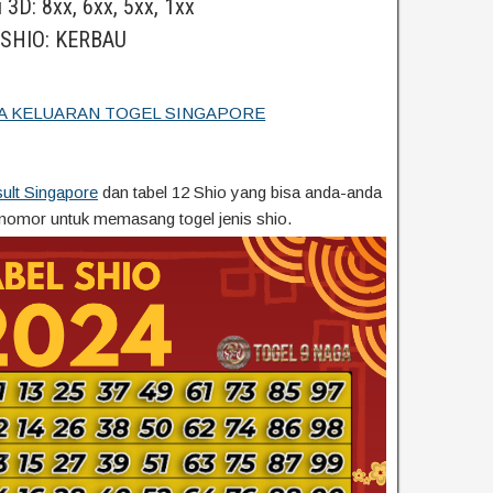
i 3D: 8xx, 6xx, 5xx, 1xx
SHIO: KERBAU
A KELUARAN TOGEL SINGAPORE
ult Singapore
dan tabel 12 Shio yang bisa anda-anda
 nomor untuk memasang togel jenis shio.