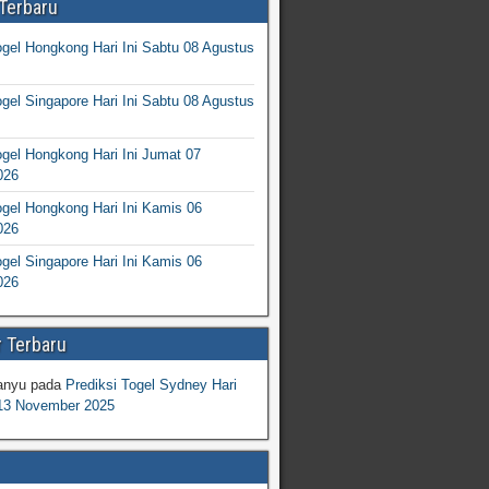
Terbaru
ogel Hongkong Hari Ini Sabtu 08 Agustus
ogel Singapore Hari Ini Sabtu 08 Agustus
ogel Hongkong Hari Ini Jumat 07
026
ogel Hongkong Hari Ini Kamis 06
026
ogel Singapore Hari Ini Kamis 06
026
 Terbaru
anyu
pada
Prediksi Togel Sydney Hari
 13 November 2025