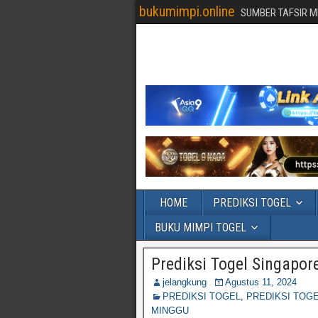
bukumimpi.online
SUMBER TAFSIR M
HOME
PREDIKSI TOGEL
BUKU MIMPI TOGEL
Prediksi Togel Singapor
jelangkung
Agustus 11, 2024
PREDIKSI TOGEL
,
PREDIKSI TOG
MINGGU