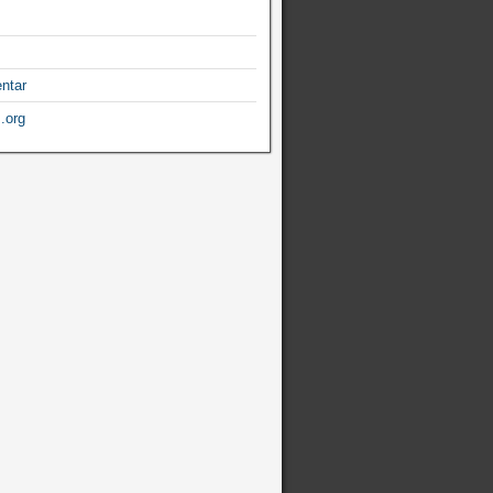
ntar
.org