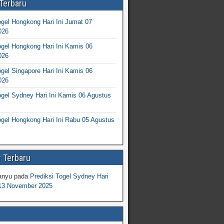
Terbaru
ogel Hongkong Hari Ini Jumat 07
026
ogel Hongkong Hari Ini Kamis 06
026
ogel Singapore Hari Ini Kamis 06
026
ogel Sydney Hari Ini Kamis 06 Agustus
ogel Hongkong Hari Ini Rabu 05 Agustus
 Terbaru
anyu
pada
Prediksi Togel Sydney Hari
 13 November 2025