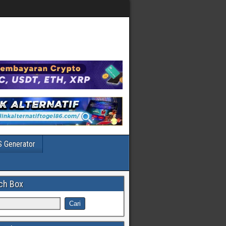
 Generator
ch Box