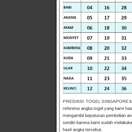
PREDIKSI TOGEL SINGAPORE kami
referensi angka togel yang kami has
mengambil keputusan pembelian ang
sendiri karena kami sudah melakuka
hasil angka tersebut.