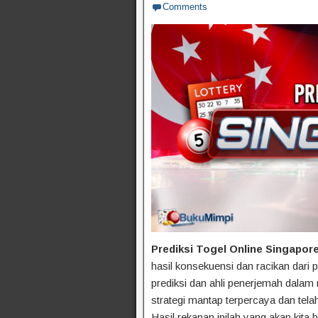
Comments
Prediksi Togel Online Singapore
hasil konsekuensi dan racikan dari 
prediksi dan ahli penerjemah dala
strategi mantap terpercaya dan telah
Hasil rekapan inilah yang akan kita