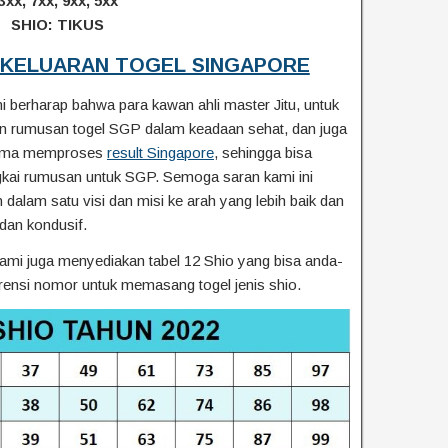
3xx, 7xx, 9xx, 5xx
SHIO: TIKUS
 KELUARAN TOGEL SINGAPORE
ami berharap bahwa para kawan ahli master Jitu, untuk
 rumusan togel SGP dalam keadaan sehat, dan juga
elama memproses
result Singapore
, sehingga bisa
kai rumusan untuk SGP. Semoga saran kami ini
dalam satu visi dan misi ke arah yang lebih baik dan
dan kondusif.
juga menyediakan tabel 12 Shio yang bisa anda-
rensi nomor untuk memasang togel jenis shio.