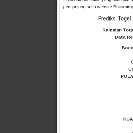
pengunjung setia website Bukumimp
Prediksi Togel
Ramalan Togel
Data Re
Boco
C
Co
POLA
KUAT