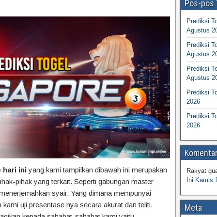
Pos-pos 
Prediksi T
Agustus 2
Prediksi T
Agustus 2
Prediksi T
Agustus 2
Prediksi T
2026
Prediksi T
2026
Komentar
 hari ini
yang kami tampilkan dibawah ini merupakan
Rakyat gu
Ini Kamis
pihak-pihak yang terkait. Seperti gabungan master
m menerjemahkan syair. Yang dimana mempunyai
 kami uji presentase nya secara akurat dan teliti.
Meta
 bagikan kepada sahabat-sahabat kami yaitu