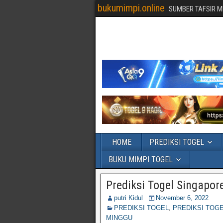
bukumimpi.online
SUMBER TAFSIR M
HOME
PREDIKSI TOGEL
BUKU MIMPI TOGEL
Prediksi Togel Singapo
putri Kidul
November 6, 2022
PREDIKSI TOGEL
,
PREDIKSI TOG
MINGGU