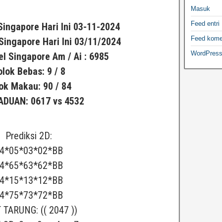
Masuk
Feed entri
Singapore Hari Ini 03-11-2024
Feed kome
Singapore Hari Ini 03/11/2024
WordPress
el Singapore
Am / Ai : 6985
olok Bebas: 9 / 8
ok Makau: 90 / 84
ADUAN: 0617 vs 4532
Prediksi 2D:
4*05*03*02*BB
4*65*63*62*BB
4*15*13*12*BB
4*75*73*72*BB
 TARUNG: (( 2047 ))