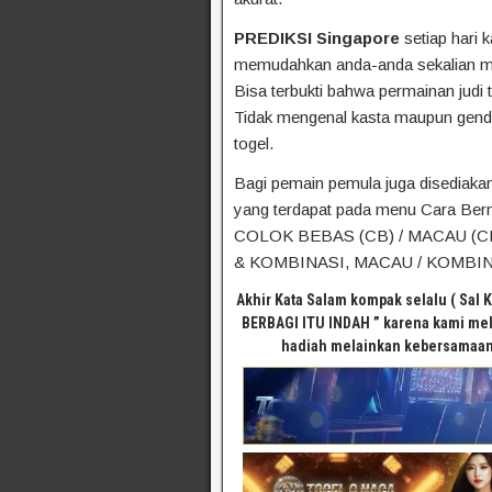
PREDIKSI Singapore
setiap hari 
memudahkan anda-anda sekalian me
Bisa terbukti bahwa permainan judi t
Tidak mengenal kasta maupun gende
togel.
Bagi pemain pemula juga disediaka
yang terdapat pada menu Cara Berm
COLOK BEBAS (CB) / MACAU (CM
& KOMBINASI, MACAU / KOMBIN
Akhir Kata Salam kompak selalu ( Sal 
BERBAGI ITU INDAH ” karena kami mel
hadiah melainkan kebersamaan 