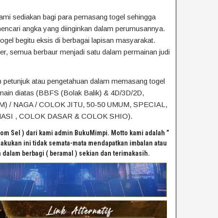
kami sediakan bagi para pemasang togel sehingga
ncari angka yang diinginkan dalam perumusannya.
ogel begitu eksis di berbagai lapisan masyarakat.
r, semua berbaur menjadi satu dalam permainan judi
n petunjuk atau pengetahuan dalam memasang togel
ain diatas (BBFS (Bolak Balik) & 4D/3D/2D,
) / NAGA / COLOK JITU, 50-50 UMUM, SPECIAL,
ASI , COLOK DASAR & COLOK SHIO).
Kom Sel ) dari kami admin BukuMimpi. Motto kami adalah ”
akukan ini tidak semata-mata mendapatkan imbalan atau
dalam berbagi ( beramal ) sekian dan terimakasih.