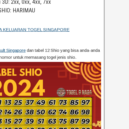
i 3D: 2xx, 0xx, 4xx, 7xx
SHIO: HARIMAU
A KELUARAN TOGEL SINGAPORE
ult Singapore
dan tabel 12 Shio yang bisa anda-anda
 nomor untuk memasang togel jenis shio.