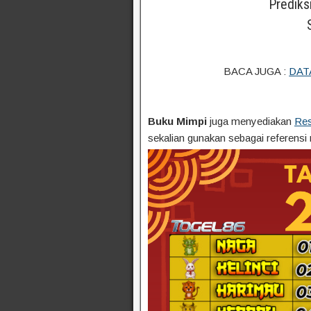
Prediks
BACA JUGA :
DAT
Buku Mimpi
juga menyediakan
Res
sekalian gunakan sebagai referensi