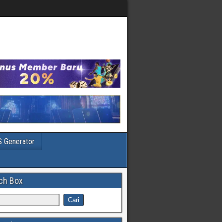
 Generator
ch Box