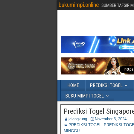
bukumimpi.online
SUMBER TAFSIR M
HOME
PREDIKSI TOGEL
BUKU MIMPI TOGEL
Prediksi Togel Singapo
jelangkung
November 3, 2024
PREDIKSI TOGEL
,
PREDIKSI TOG
MINGGU