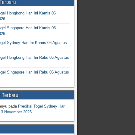
Terbaru
ogel Hongkong Hari Ini Kamis 06
026
ogel Singapore Hari Ini Kamis 06
026
ogel Sydney Hari Ini Kamis 06 Agustus
ogel Hongkong Hari Ini Rabu 05 Agustus
ogel Singapore Hari Ini Rabu 05 Agustus
 Terbaru
anyu
pada
Prediksi Togel Sydney Hari
 13 November 2025