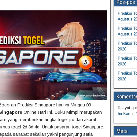
Pos-pos 
Prediksi T
Agustus 2
Prediksi T
Agustus 2
Prediksi T
2026
Prediksi T
2026
Prediksi T
2026
Komentar
ocoran Prediksi Singapore hari ini Minggu 03
Rakyat gu
 Singapore
Online Hari Ini. Buku Mimpi merupakan
Ini Kamis
am yang memberikan angka togel jitu dan akurat
umus togel 2d,3d,4d. Untuk pasaran togel Singapure.
Meta
 kepada sahabat sekalian yakni pengunjung setia