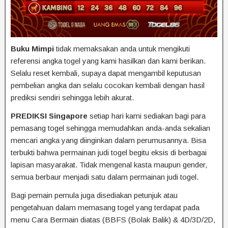
Buku Mimpi
tidak memaksakan anda untuk mengikuti
referensi angka togel yang kami hasilkan dan kami berikan.
Selalu reset kembali, supaya dapat mengambil keputusan
pembelian angka dan selalu cocokan kembali dengan hasil
prediksi sendiri sehingga lebih akurat.
PREDIKSI Singapore
setiap hari kami sediakan bagi para
pemasang togel sehingga memudahkan anda-anda sekalian
mencari angka yang diinginkan dalam perumusannya. Bisa
terbukti bahwa permainan judi togel begitu eksis di berbagai
lapisan masyarakat. Tidak mengenal kasta maupun gender,
semua berbaur menjadi satu dalam permainan judi togel.
Bagi pemain pemula juga disediakan petunjuk atau
pengetahuan dalam memasang togel yang terdapat pada
menu Cara Bermain diatas (BBFS (Bolak Balik) & 4D/3D/2D,