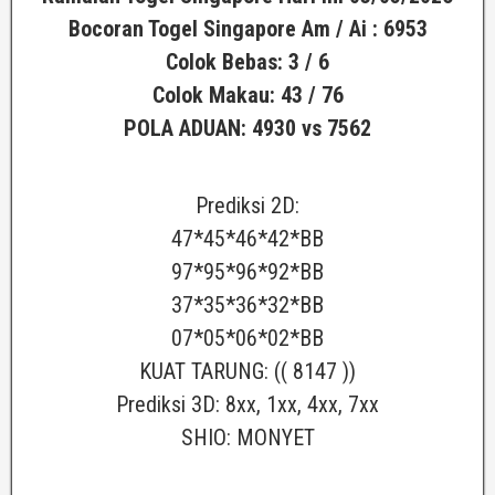
Bocoran Togel Singapore
Am / Ai : 6953
Colok Bebas: 3 / 6
Colok Makau: 43 / 76
POLA ADUAN: 4930 vs 7562
Prediksi 2D:
47*45*46*42*BB
97*95*96*92*BB
37*35*36*32*BB
07*05*06*02*BB
KUAT TARUNG: (( 8147 ))
Prediksi 3D: 8xx, 1xx, 4xx, 7xx
SHIO: MONYET