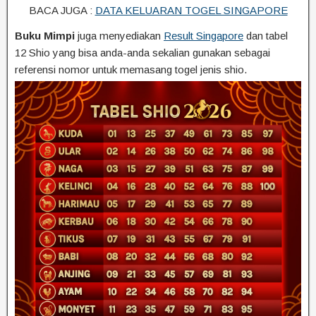
BACA JUGA :
DATA KELUARAN TOGEL SINGAPORE
Buku Mimpi
juga menyediakan
Result Singapore
dan tabel
12 Shio yang bisa anda-anda sekalian gunakan sebagai
referensi nomor untuk memasang togel jenis shio.