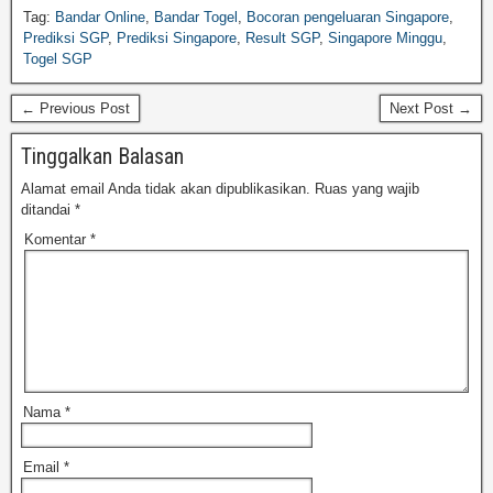
Tag:
Bandar Online
,
Bandar Togel
,
Bocoran pengeluaran Singapore
,
Prediksi SGP
,
Prediksi Singapore
,
Result SGP
,
Singapore Minggu
,
Togel SGP
← Previous Post
Next Post →
Tinggalkan Balasan
Alamat email Anda tidak akan dipublikasikan.
Ruas yang wajib
ditandai
*
Komentar
*
Nama
*
Email
*