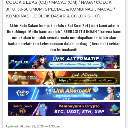
COLOK BEBAS (CB) / MACAU (CM) / NAGA / COLOK
JITU, 50-50 UMUM, SPECIAL, & KOMBINASI, MACAU /
KOMBINASI , COLOK DASAR & COLOK SHIO).
Akhir Kata Salam kompak selalu ( Sal Kom Sel ) dari kami admin
BukuMimpi. Motto kami adalah ” BERBAGI ITU INDAH ” karena kami
melakukan ini tidak semata-mata mendapatkan imbalan atau
hadiah melainkan kebersamaan dalam berbagi ( beramal ) sekian
dan terimakasih.
Updated: Oktober 29, 2025 — 1:36 pm