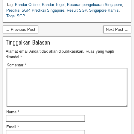
Tag:
Bandar Online
,
Bandar Togel
,
Bocoran pengeluaran Singapore
,
Prediksi SGP
,
Prediksi Singapore
,
Result SGP
,
Singapore Kamis
,
Togel SGP
← Previous Post
Next Post →
Tinggalkan Balasan
Alamat email Anda tidak akan dipublikasikan.
Ruas yang wajib
ditandai
*
Komentar
*
Nama
*
Email
*