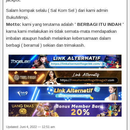
Salam kompak selalu ( Sal Kom Sel ) dari kami admin
BukuMimpi.
Motto:
kami yang terutama adalah ”
BERBAGI ITU INDAH
”
karna kami melakukan ini tidak semata-mata mendapatkan
imbalan ataupun hadiah melainkan kebersamaan dalam
berbagi ( beramal ) sekian dan trimakasih.
Updated: Juni 4, 2022 — 12:51 am