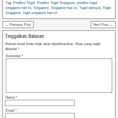
Tag:
Prediksi Togel
,
Prediksi Togel Singapore
,
prediksi togel
singapore hari ini
,
Singapore
,
Singapore hari ini
,
Togel dahsyat
,
Togel
Singapore
,
togel singapore hari ini
← Previous Post
Next Post →
Tinggalkan Balasan
Alamat email Anda tidak akan dipublikasikan.
Ruas yang wajib
ditandai
*
Komentar
*
Nama
*
Email
*