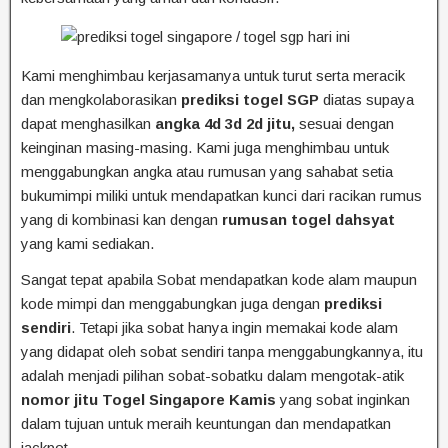
Kami menghimbau kerjasamanya untuk turut serta meracik
dan mengkolaborasikan
prediksi togel SGP
diatas supaya
dapat menghasilkan
angka 4d 3d 2d jitu,
sesuai dengan
keinginan masing-masing. Kami juga menghimbau untuk
menggabungkan angka atau rumusan yang sahabat setia
bukumimpi miliki untuk mendapatkan kunci dari racikan rumus
yang di kombinasi kan dengan
rumusan togel dahsyat
yang kami sediakan.
Sangat tepat apabila Sobat mendapatkan kode alam maupun
kode mimpi dan menggabungkan juga dengan
prediksi
sendiri
. Tetapi jika sobat hanya ingin memakai kode alam
yang didapat oleh sobat sendiri tanpa menggabungkannya, itu
adalah menjadi pilihan sobat-sobatku dalam mengotak-atik
nomor jitu Togel Singapore Kamis
yang sobat inginkan
dalam tujuan untuk meraih keuntungan dan mendapatkan
jackpot.