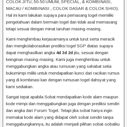
COLOK JITU, 50-50 UMUM, SPECIAL, & KOMBINASI,
MACAU / KOMBINASI , COLOK DASAR & COLOK SHIO).
Hal ini kami lakukan supaya para pemasang togel memiliki
pengetahuan dalam bermain togel dan tidak asal memasang
tetapi sesuai dengan minat taruhan masing-masing.
Kami menghimbau kerjasamanya untuk turut serta meracik
dan mengkolaborasikan prediksi togel SGP diatas supaya
dapat menghasilkan angka
4d 3d 2d
jitu, sesuai dengan
keinginan masing-masing. Kami juga menghimbau untuk
menggabungkan angka atau rumusan yang sahabat setia
bukumimpi miliki untuk mendapatkan kunci dari racikan rumus
yang di kombinasi kan dengan rumusan togel dahsyat yang
kami sediakan.
Sangat tepat apabila Sobat mendapatkan kode alam maupun
kode mimpi dan menggabungkan juga dengan prediksi sendiri
dan angka dari Forum Togel. Tetapi jika sobat hanya ingin
memakai kode alam yang didapat oleh sobat sendiri tanpa
menggabungkannya, itu adalah menjadi pilihan sobat-sobatku