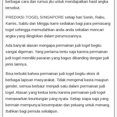
berbagai cara dan rumus jitu untuk mendapatkan hasil angka
tersebut.
PREDIKSI TOGEL SINGAPORE setiap hari Senin, Rabu,
Kamis, Sabtu dan Minggu kami sediakan bagi para pemasang
togel sehingga memudahkan anda-anda sekalian mencari
angka yang diinginkan dalam perumusannya.
Ada banyak alasan mengapa permainan judi togel begitu
sangat digemari. Yang pertama tentu saja karena permainan
judi togel memiliki pasaran yang bagus dibanding dengan judi
jenis lainnya.
Bisa terbukti bahwa permainan judi togel begitu eksis di
berbagai lapisan masyarakat. Tidak mengenal kasta maupun
gender, semua berbaur menjadi satu dalam permainan judi
togel. Alasan yang kedua tentu karena permainan judi togel
menawarkan keuntungan yang nyata. Setiap siapa saja yang
bermain mempunyai kesempatan dan peluang untuk menang.
Bahkan bagi pemula sekalipun.