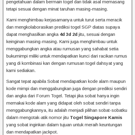
pengetahuan dalam bermain togel dan tidak asal memasang
tetapi sesuai dengan minat taruhan masing-masing.
Kami menghimbau kerjasamanya untuk turut serta meracik
dan mengkolaborasikan prediksi togel SGP diatas supaya
dapat menghasilkan angka
4d 3d 2d
jitu, sesuai dengan
keinginan masing-masing. Kami juga menghimbau untuk
menggabungkan angka atau rumusan yang sahabat setia
bukumimpi miliki untuk mendapatkan kunci dari racikan rumus
yang di kombinasi kan dengan rumusan togel dahsyat yang
kami sediakan.
Sangat tepat apabila Sobat mendapatkan kode alam maupun
kode mimpi dan menggabungkan juga dengan prediksi sendiri
dan angka dari Forum Togel. Tetapi jika sobat hanya ingin
memakai kode alam yang didapat oleh sobat sendiri tanpa
menggabungkannya, itu adalah menjadi pilihan sobat-sobatku
dalam mengotak-atik nomor jitu
Togel Singapore Kamis
yang sobat inginkan dalam tujuan untuk meraih keuntungan
dan mendapatkan jackpot.