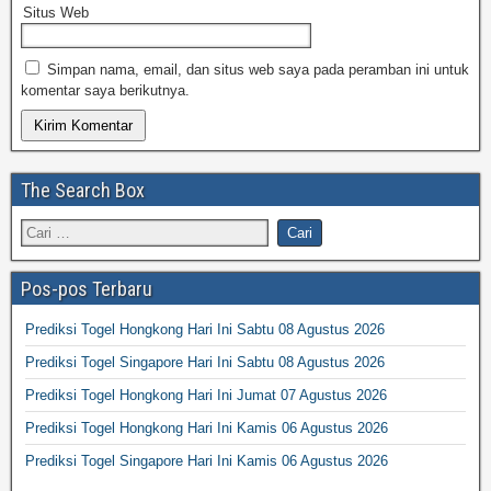
Situs Web
Simpan nama, email, dan situs web saya pada peramban ini untuk
komentar saya berikutnya.
The Search Box
Pos-pos Terbaru
Prediksi Togel Hongkong Hari Ini Sabtu 08 Agustus 2026
Prediksi Togel Singapore Hari Ini Sabtu 08 Agustus 2026
Prediksi Togel Hongkong Hari Ini Jumat 07 Agustus 2026
Prediksi Togel Hongkong Hari Ini Kamis 06 Agustus 2026
Prediksi Togel Singapore Hari Ini Kamis 06 Agustus 2026