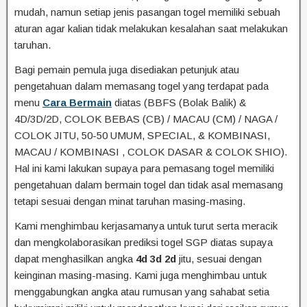
mudah, namun setiap jenis pasangan togel memiliki sebuah
aturan agar kalian tidak melakukan kesalahan saat melakukan
taruhan.
Bagi pemain pemula juga disediakan petunjuk atau
pengetahuan dalam memasang togel yang terdapat pada
menu
Cara Bermain
diatas (BBFS (Bolak Balik) &
4D/3D/2D, COLOK BEBAS (CB) / MACAU (CM) / NAGA /
COLOK JITU, 50-50 UMUM, SPECIAL, & KOMBINASI,
MACAU / KOMBINASI , COLOK DASAR & COLOK SHIO).
Hal ini kami lakukan supaya para pemasang togel memiliki
pengetahuan dalam bermain togel dan tidak asal memasang
tetapi sesuai dengan minat taruhan masing-masing.
Kami menghimbau kerjasamanya untuk turut serta meracik
dan mengkolaborasikan prediksi togel SGP diatas supaya
dapat menghasilkan angka
4d 3d 2d
jitu, sesuai dengan
keinginan masing-masing. Kami juga menghimbau untuk
menggabungkan angka atau rumusan yang sahabat setia