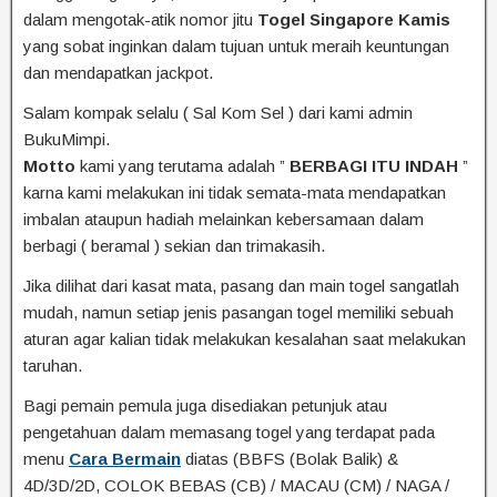
dalam mengotak-atik nomor jitu
Togel Singapore Kamis
yang sobat inginkan dalam tujuan untuk meraih keuntungan
dan mendapatkan jackpot.
Salam kompak selalu ( Sal Kom Sel ) dari kami admin
BukuMimpi.
Motto
kami yang terutama adalah ”
BERBAGI ITU INDAH
”
karna kami melakukan ini tidak semata-mata mendapatkan
imbalan ataupun hadiah melainkan kebersamaan dalam
berbagi ( beramal ) sekian dan trimakasih.
Jika dilihat dari kasat mata, pasang dan main togel sangatlah
mudah, namun setiap jenis pasangan togel memiliki sebuah
aturan agar kalian tidak melakukan kesalahan saat melakukan
taruhan.
Bagi pemain pemula juga disediakan petunjuk atau
pengetahuan dalam memasang togel yang terdapat pada
menu
Cara Bermain
diatas (BBFS (Bolak Balik) &
4D/3D/2D, COLOK BEBAS (CB) / MACAU (CM) / NAGA /