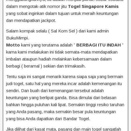
dalam mengotak-atik nomor jitu
Togel Singapore Kamis
yang sobat inginkan dalam tujuan untuk meraih keuntungan
dan mendapatkan jackpot.
Salam kompak selalu ( Sal Kom Sel ) dari kami admin
BukuMimpi.
Motto
kami yang terutama adalah ”
BERBAGI ITU INDAH
”
karna kami melakukan ini tidak semata-mata mendapatkan
imbalan ataupun hadiah melainkan kebersamaan dalam
berbagi ( beramal ) sekian dan trimakasih.
Tentu saja ini sangat menarik karena siapa saja yang bermain
judi togel, satu hal yang mereka incar adalah kemenangan itu
sendiri. Dan buah dari kemenangan tersebut adalah
keuntungan yang berlipat ganda. Bisa dimulai dari belasan
bahkan hingga puluhan kali lipat. Semakin tinggi resiko taruhan
yang Anda pasang, maka semakin besar pula keuntungan
yang bisa Anda dapatkan dari Bandar Togel.
Jika dilihat dari kasat mata, pasang dan main togel sangatlah