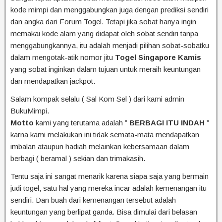
kode mimpi dan menggabungkan juga dengan prediksi sendiri
dan angka dari Forum Togel. Tetapi jika sobat hanya ingin
memakai kode alam yang didapat oleh sobat sendiri tanpa
menggabungkannya, itu adalah menjadi pilihan sobat-sobatku
dalam mengotak-atik nomor jitu
Togel Singapore Kamis
yang sobat inginkan dalam tujuan untuk meraih keuntungan
dan mendapatkan jackpot.
Salam kompak selalu ( Sal Kom Sel ) dari kami admin
BukuMimpi.
Motto
kami yang terutama adalah ”
BERBAGI ITU INDAH
”
karna kami melakukan ini tidak semata-mata mendapatkan
imbalan ataupun hadiah melainkan kebersamaan dalam
berbagi ( beramal ) sekian dan trimakasih.
Tentu saja ini sangat menarik karena siapa saja yang bermain
judi togel, satu hal yang mereka incar adalah kemenangan itu
sendiri. Dan buah dari kemenangan tersebut adalah
keuntungan yang berlipat ganda. Bisa dimulai dari belasan