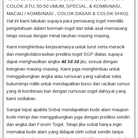
COLOK JITU, 50-50 UMUM, SPECIAL, & KOMBINASI,
MACAU / KOMBINASI , COLOK DASAR & COLOK SHIO).
Hal ini kami lakukan supaya para pemasang togel memiliki
pengetahuan dalam bermain togel dan tidak asal memasang
tetapi sesuai dengan minat taruhan masing-masing.
Kami menghimbau kerjasamanya untuk turut serta meracik
dan mengkolaborasikan prediksi togel SGP diatas supaya
dapat menghasilkan angka
4d 3d 2d
jitu, sesuai dengan
keinginan masing-masing. Kami juga menghimbau untuk
menggabungkan angka atau rumusan yang sahabat setia
bukumimpi miliki untuk mendapatkan kunci dari racikan rumus
yang di kombinasi kan dengan rumusan togel dahsyat yang
kami sediakan.
Sangat tepat apabila Sobat mendapatkan kode alam maupun
kode mimpi dan menggabungkan juga dengan prediksi sendiri
dan angka dari Forum Togel. Tetapi jika sobat hanya ingin
memakai kode alam yang didapat oleh sobat sendiri tanpa