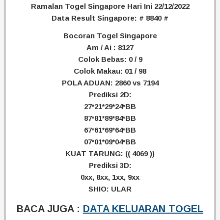
Ramalan Togel Singapore Hari Ini 22/12/2022
Data Result Singapore: # 8840 #
Bocoran Togel Singapore
Am / Ai : 8127
Colok Bebas: 0 / 9
Colok Makau: 01 / 98
POLA ADUAN: 2860 vs 7194
Prediksi 2D:
27*21*29*24*BB
87*81*89*84*BB
67*61*69*64*BB
07*01*09*04*BB
KUAT TARUNG: (( 4069 ))
Prediksi 3D:
0xx, 8xx, 1xx, 9xx
SHIO: ULAR
BACA JUGA :
DATA KELUARAN TOGEL