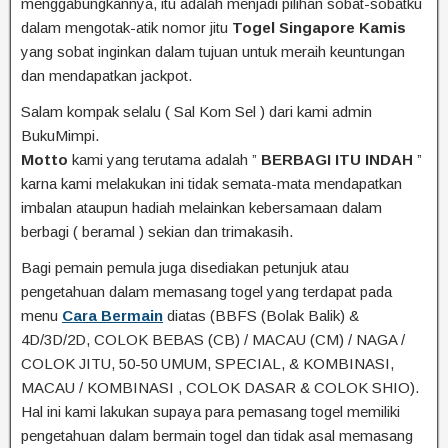
menggabungkannya, itu adalah menjadi pilihan sobat-sobatku
dalam mengotak-atik nomor jitu
Togel Singapore Kamis
yang sobat inginkan dalam tujuan untuk meraih keuntungan
dan mendapatkan jackpot.
Salam kompak selalu ( Sal Kom Sel ) dari kami admin
BukuMimpi.
Motto
kami yang terutama adalah ”
BERBAGI ITU INDAH
”
karna kami melakukan ini tidak semata-mata mendapatkan
imbalan ataupun hadiah melainkan kebersamaan dalam
berbagi ( beramal ) sekian dan trimakasih.
Bagi pemain pemula juga disediakan petunjuk atau
pengetahuan dalam memasang togel yang terdapat pada
menu
Cara Bermain
diatas (BBFS (Bolak Balik) &
4D/3D/2D, COLOK BEBAS (CB) / MACAU (CM) / NAGA /
COLOK JITU, 50-50 UMUM, SPECIAL, & KOMBINASI,
MACAU / KOMBINASI , COLOK DASAR & COLOK SHIO).
Hal ini kami lakukan supaya para pemasang togel memiliki
pengetahuan dalam bermain togel dan tidak asal memasang