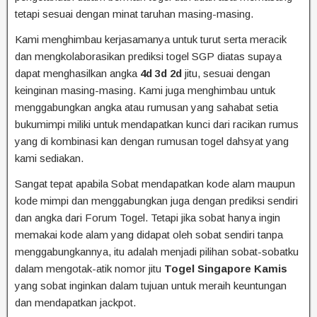
tetapi sesuai dengan minat taruhan masing-masing.
Kami menghimbau kerjasamanya untuk turut serta meracik
dan mengkolaborasikan prediksi togel SGP diatas supaya
dapat menghasilkan angka
4d 3d 2d
jitu, sesuai dengan
keinginan masing-masing. Kami juga menghimbau untuk
menggabungkan angka atau rumusan yang sahabat setia
bukumimpi miliki untuk mendapatkan kunci dari racikan rumus
yang di kombinasi kan dengan rumusan togel dahsyat yang
kami sediakan.
Sangat tepat apabila Sobat mendapatkan kode alam maupun
kode mimpi dan menggabungkan juga dengan prediksi sendiri
dan angka dari Forum Togel. Tetapi jika sobat hanya ingin
memakai kode alam yang didapat oleh sobat sendiri tanpa
menggabungkannya, itu adalah menjadi pilihan sobat-sobatku
dalam mengotak-atik nomor jitu
Togel Singapore Kamis
yang sobat inginkan dalam tujuan untuk meraih keuntungan
dan mendapatkan jackpot.