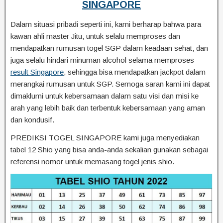
SINGAPORE
Dalam situasi pribadi seperti ini, kami berharap bahwa para
kawan ahli master Jitu, untuk selalu memproses dan
mendapatkan rumusan togel SGP dalam keadaan sehat, dan
juga selalu hindari minuman alcohol selama memproses
result Singapore
, sehingga bisa mendapatkan jackpot dalam
merangkai rumusan untuk SGP. Semoga saran kami ini dapat
dimaklumi untuk kebersamaan dalam satu visi dan misi ke
arah yang lebih baik dan terbentuk kebersamaan yang aman
dan kondusif.
PREDIKSI TOGEL SINGAPORE kami juga menyediakan
tabel 12 Shio yang bisa anda-anda sekalian gunakan sebagai
referensi nomor untuk memasang togel jenis shio.