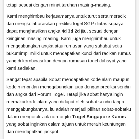
tetapi sesuai dengan minat taruhan masing-masing.
Kami menghimbau kerjasamanya untuk turut serta meracik
dan mengkolaborasikan prediksi togel SGP diatas supaya
dapat menghasilkan angka
4d 3d 2d
jitu, sesuai dengan
keinginan masing-masing. Kami juga menghimbau untuk
menggabungkan angka atau rumusan yang sahabat setia
bukumimpi miliki untuk mendapatkan kunci dari racikan rumus
yang di kombinasi kan dengan rumusan togel dahsyat yang
kami sediakan.
Sangat tepat apabila Sobat mendapatkan kode alam maupun
kode mimpi dan menggabungkan juga dengan prediksi sendiri
dan angka dari Forum Togel. Tetapi jika sobat hanya ingin
memakai kode alam yang didapat oleh sobat sendiri tanpa
menggabungkannya, itu adalah menjadi pilihan sobat-sobatku
dalam mengotak-atik nomor jitu
Togel Singapore Kamis
yang sobat inginkan dalam tujuan untuk meraih keuntungan
dan mendapatkan jackpot.