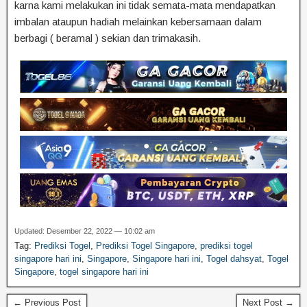
karna kami melakukan ini tidak semata-mata mendapatkan
imbalan ataupun hadiah melainkan kebersamaan dalam
berbagi ( beramal ) sekian dan trimakasih.
Updated: Desember 22, 2022 — 10:02 am
Tag:
Prediksi Togel
,
Prediksi Togel Singapore
,
prediksi togel
singapore hari ini
,
Singapore
,
Singapore hari ini
,
Togel dahsyat
,
Togel
Singapore
,
togel singapore hari ini
← Previous Post
Next Post →