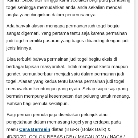
togel sehingga memudahkan anda-anda sekalian mencari
angka yang diinginkan dalam perumusannya.
Ada banyak alasan mengapa permainan judi togel begitu
sangat digemari. Yang pertama tentu saja karena permainan
judi togel memiliki pasaran yang bagus dibanding dengan judi
jenis lainnya.
Bisa terbukti bahwa permainan judi togel begitu eksis di
berbagai lapisan masyarakat. Tidak mengenal kasta maupun
gender, semua berbaur menjadi satu dalam permainan judi
togel. Alasan yang kedua tentu karena permainan judi togel
menawarkan keuntungan yang nyata. Setiap siapa saja yang
bermain mempunyai kesempatan dan peluang untuk menang.
Bahkan bagi pemula sekalipun.
Bagi pemain pemula juga disediakan petunjuk atau
pengetahuan dalam memasang togel yang terdapat pada
menu
Cara Bermain
diatas (BBFS (Bolak Balik) &
4D/3D/2D, COLOK BEBAS (CB) / MACAU (CM) / NAGA /