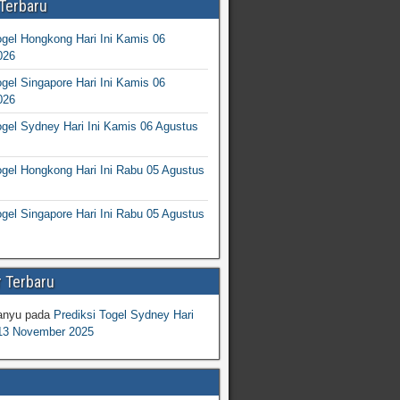
Terbaru
ogel Hongkong Hari Ini Kamis 06
026
ogel Singapore Hari Ini Kamis 06
026
ogel Sydney Hari Ini Kamis 06 Agustus
ogel Hongkong Hari Ini Rabu 05 Agustus
ogel Singapore Hari Ini Rabu 05 Agustus
 Terbaru
anyu
pada
Prediksi Togel Sydney Hari
 13 November 2025