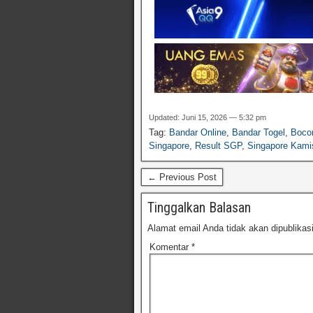
Updated: Juni 15, 2026 — 5:32 pm
Tag:
Bandar Online
,
Bandar Togel
,
Bocor
Singapore
,
Result SGP
,
Singapore Kami
← Previous Post
Tinggalkan Balasan
Alamat email Anda tidak akan dipublikas
Komentar
*