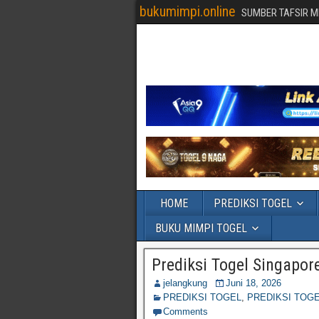
bukumimpi.online
SUMBER TAFSIR M
HOME
PREDIKSI TOGEL
BUKU MIMPI TOGEL
Prediksi Togel Singapor
jelangkung
Juni 18, 2026
PREDIKSI TOGEL
,
PREDIKSI TOG
Comments