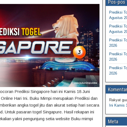
Pos-pos 
Prediksi T
Agustus 2
Prediksi T
Agustus 2
Prediksi T
2026
Prediksi T
2026
Prediksi T
2026
Komentar
coran Prediksi Singapore hari ini Kamis 18 Juni
Online Hari Ini. Buku Mimpi merupakan Prediksi dan
Rakyat gu
rikan angka togel jitu dan akurat setiap hari secara
Ini Kamis
. Untuk pasaran togel Singapure. Hasil rekapan ini
ekalian yakni pengunjung setia website Buku mimpi
Meta