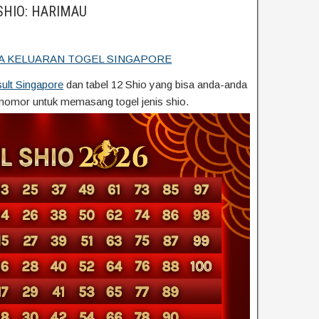
SHIO: HARIMAU
A KELUARAN TOGEL SINGAPORE
ult Singapore
dan tabel 12 Shio yang bisa anda-anda
 nomor untuk memasang togel jenis shio.