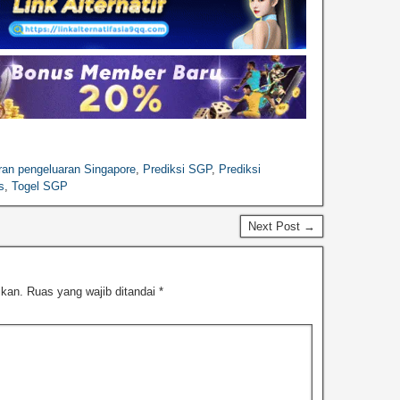
an pengeluaran Singapore
,
Prediksi SGP
,
Prediksi
s
,
Togel SGP
Next Post →
ikan.
Ruas yang wajib ditandai
*