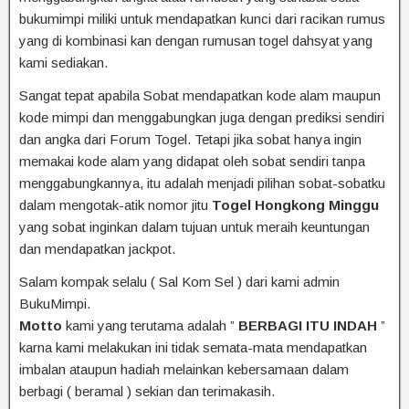
bukumimpi miliki untuk mendapatkan kunci dari racikan rumus
yang di kombinasi kan dengan rumusan togel dahsyat yang
kami sediakan.
Sangat tepat apabila Sobat mendapatkan kode alam maupun
kode mimpi dan menggabungkan juga dengan prediksi sendiri
dan angka dari Forum Togel. Tetapi jika sobat hanya ingin
memakai kode alam yang didapat oleh sobat sendiri tanpa
menggabungkannya, itu adalah menjadi pilihan sobat-sobatku
dalam mengotak-atik nomor jitu
Togel Hongkong Minggu
yang sobat inginkan dalam tujuan untuk meraih keuntungan
dan mendapatkan jackpot.
Salam kompak selalu ( Sal Kom Sel ) dari kami admin
BukuMimpi.
Motto
kami yang terutama adalah ”
BERBAGI ITU INDAH
”
karna kami melakukan ini tidak semata-mata mendapatkan
imbalan ataupun hadiah melainkan kebersamaan dalam
berbagi ( beramal ) sekian dan terimakasih.