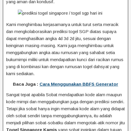
yang aman dan kondusif.
Kami menghimbau kerjasamanya untuk turut serta meracik
dan mengkolaborasikan prediksi togel SGP diatas supaya
dapat menghasilkan angka 4d 3d 2d jitu, sesuai dengan
keinginan masing-masing. Kami juga menghimbau untuk
menggabungkan angka atau rumusan yang sahabat setia
bukumimpi miliki untuk mendapatkan kunci dari racikan rumus
yang di kombinasi kan dengan rumusan togel dahsyat yang
kami sediakan.
Baca Juga :
Cara Menggunakan BBFS Generator
Sangat tepat apabila Sobat mendapatkan kode alam maupun
kode mimpi dan menggabungkan juga dengan prediksi sendiri.
Tetapi jika sobat hanya ingin memakai kode alam yang didapat
oleh sobat sendiri tanpa menggabungkannya, itu adalah
menjadi pilihan sobat-sobatku dalam mengotak-atik nomor jitu
Togel Singapore Kamis
yang sobat inginkan dalam tujuan