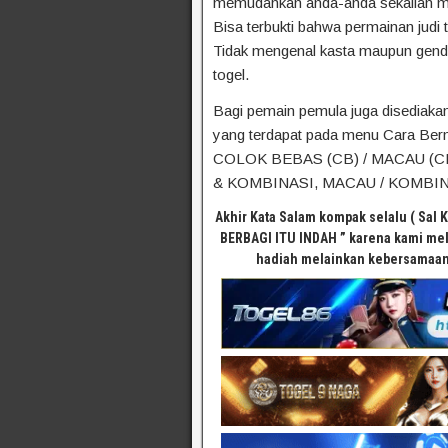
memudahkan anda-anda sekalian me
Bisa terbukti bahwa permainan judi t
Tidak mengenal kasta maupun gende
togel.
Bagi pemain pemula juga disediaka
yang terdapat pada menu Cara Berm
COLOK BEBAS (CB) / MACAU (CM
& KOMBINASI, MACAU / KOMBIN
Akhir Kata Salam kompak selalu ( Sal 
BERBAGI ITU INDAH ” karena kami mel
hadiah melainkan kebersamaan 