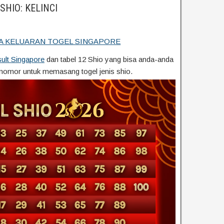
SHIO: KELINCI
A KELUARAN TOGEL SINGAPORE
ult Singapore
dan tabel 12 Shio yang bisa anda-anda
 nomor untuk memasang togel jenis shio.