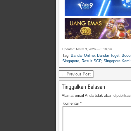
Updated: Maret 3, 2026 — 3:10 pm
Tag:
Bandar Online
,
Bandar Togel
,
Bocor
Singapore
,
Result SGP
,
Singapore Kami
← Previous Post
Tinggalkan Balasan
Alamat email Anda tidak akan dipublikas
Komentar
*