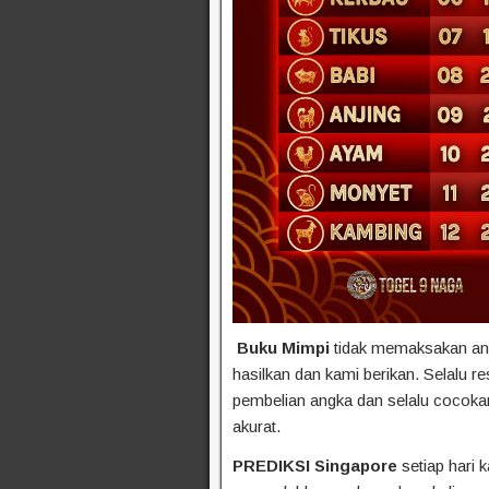
Buku Mimpi
tidak memaksakan anda
hasilkan dan kami berikan. Selalu 
pembelian angka dan selalu cocokan 
akurat.
PREDIKSI Singapore
setiap hari 