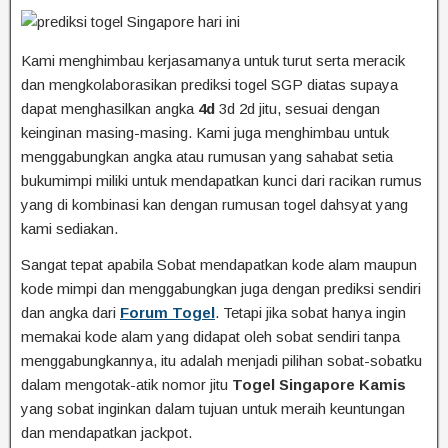
Kami menghimbau kerjasamanya untuk turut serta meracik
dan mengkolaborasikan prediksi togel SGP diatas supaya
dapat menghasilkan angka
4d
3d 2d jitu, sesuai dengan
keinginan masing-masing. Kami juga menghimbau untuk
menggabungkan angka atau rumusan yang sahabat setia
bukumimpi miliki untuk mendapatkan kunci dari racikan rumus
yang di kombinasi kan dengan rumusan togel dahsyat yang
kami sediakan.
Sangat tepat apabila Sobat mendapatkan kode alam maupun
kode mimpi dan menggabungkan juga dengan prediksi sendiri
dan angka dari
Forum Togel
. Tetapi jika sobat hanya ingin
memakai kode alam yang didapat oleh sobat sendiri tanpa
menggabungkannya, itu adalah menjadi pilihan sobat-sobatku
dalam mengotak-atik nomor jitu
Togel Singapore Kamis
yang sobat inginkan dalam tujuan untuk meraih keuntungan
dan mendapatkan jackpot.