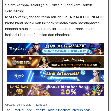
Salam kompak selalu ( Sal Kom Sel ) dari kami admin
BukuMimpi.
Motto
kami yang terutama adalah ”
BERBAGI ITU INDAH
”
karna kami melakukan ini tidak semata-mata mendapatkan
imbalan ataupun hadiah melainkan kebersamaan dalam
berbagi ( beramal ) sekian dan trimakasih.
Updated: Juni 4, 2022 — 12:51 am
Tag:
Prediksi Togel
,
Prediksi Togel Singapore
,
prediksi togel