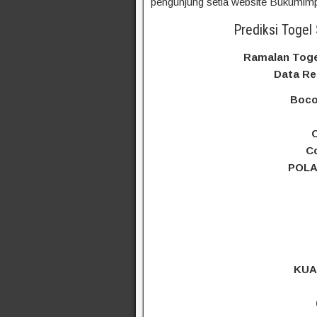
pengunjung setia website Bukumimp
Prediksi Togel
Ramalan Togel
Data Re
Boco
C
Co
POLA
KUAT