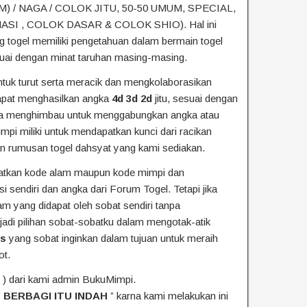
) / NAGA / COLOK JITU, 50-50 UMUM, SPECIAL,
SI , COLOK DASAR & COLOK SHIO). Hal ini
 togel memiliki pengetahuan dalam bermain togel
suai dengan minat taruhan masing-masing.
uk turut serta meracik dan mengkolaborasikan
dapat menghasilkan angka
4d 3d 2d
jitu, sesuai dengan
ga menghimbau untuk menggabungkan angka atau
pi miliki untuk mendapatkan kunci dari racikan
n rumusan togel dahsyat yang kami sediakan.
patkan kode alam maupun kode mimpi dan
 sendiri dan angka dari Forum Togel. Tetapi jika
m yang didapat oleh sobat sendiri tanpa
adi pilihan sobat-sobatku dalam mengotak-atik
is
yang sobat inginkan dalam tujuan untuk meraih
ot.
 ) dari kami admin BukuMimpi.
”
BERBAGI ITU INDAH
” karna kami melakukan ini