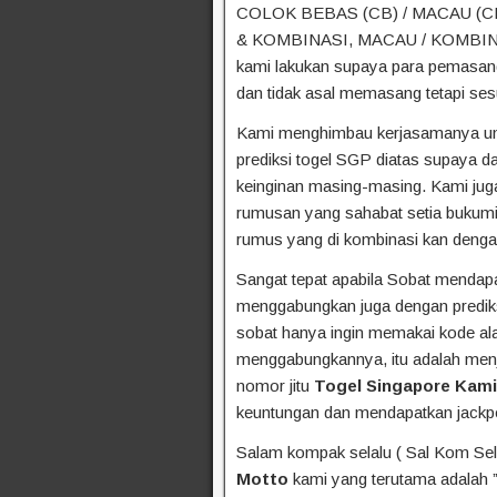
COLOK BEBAS (CB) / MACAU (CM
& KOMBINASI, MACAU / KOMBINA
kami lakukan supaya para pemasang
dan tidak asal memasang tetapi se
Kami menghimbau kerjasamanya unt
prediksi togel SGP diatas supaya 
keinginan masing-masing. Kami ju
rumusan yang sahabat setia bukumim
rumus yang di kombinasi kan denga
Sangat tepat apabila Sobat menda
menggabungkan juga dengan prediksi
sobat hanya ingin memakai kode ala
menggabungkannya, itu adalah menj
nomor jitu
Togel Singapore Kam
keuntungan dan mendapatkan jackp
Salam kompak selalu ( Sal Kom Sel
Motto
kami yang terutama adalah 