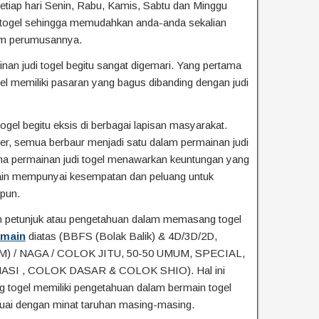
p hari Senin, Rabu, Kamis, Sabtu dan Minggu
 togel sehingga memudahkan anda-anda sekalian
lam perumusannya.
an judi togel begitu sangat digemari. Yang pertama
gel memiliki pasaran yang bagus dibanding dengan judi
ogel begitu eksis di berbagai lapisan masyarakat.
r, semua berbaur menjadi satu dalam permainan judi
ena permainan judi togel menawarkan keuntungan yang
main mempunyai kesempatan dan peluang untuk
pun.
n petunjuk atau pengetahuan dalam memasang togel
rmain
diatas (BBFS (Bolak Balik) & 4D/3D/2D,
) / NAGA / COLOK JITU, 50-50 UMUM, SPECIAL,
SI , COLOK DASAR & COLOK SHIO). Hal ini
 togel memiliki pengetahuan dalam bermain togel
suai dengan minat taruhan masing-masing.