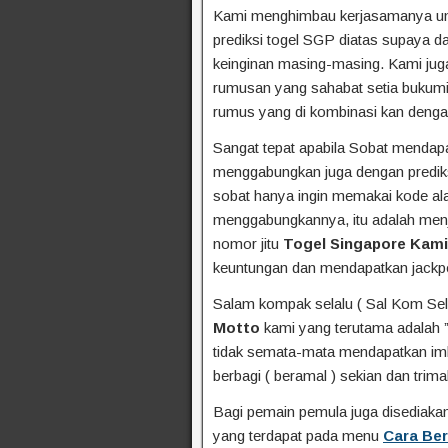
Kami menghimbau kerjasamanya unt
prediksi togel SGP diatas supaya 
keinginan masing-masing. Kami ju
rumusan yang sahabat setia bukumim
rumus yang di kombinasi kan denga
Sangat tepat apabila Sobat menda
menggabungkan juga dengan prediksi
sobat hanya ingin memakai kode ala
menggabungkannya, itu adalah menj
nomor jitu
Togel Singapore Kam
keuntungan dan mendapatkan jackp
Salam kompak selalu ( Sal Kom Sel
Motto
kami yang terutama adalah 
tidak semata-mata mendapatkan im
berbagi ( beramal ) sekian dan trima
Bagi pemain pemula juga disediaka
yang terdapat pada menu
Cara Be