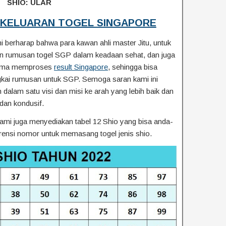
SHIO: ULAR
 KELUARAN TOGEL SINGAPORE
ami berharap bahwa para kawan ahli master Jitu, untuk
 rumusan togel SGP dalam keadaan sehat, dan juga
elama memproses
result Singapore
, sehingga bisa
kai rumusan untuk SGP. Semoga saran kami ini
dalam satu visi dan misi ke arah yang lebih baik dan
dan kondusif.
juga menyediakan tabel 12 Shio yang bisa anda-
rensi nomor untuk memasang togel jenis shio.