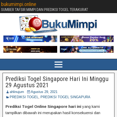
bukumimpi.online
SUMBER TAFSIR MIMPI DAN PREDIKSI TOGEL TERAKURAT
Prediksi Togel Singapore Hari Ini Minggu
29 Agustus 2021
ahlinujum
Agustus 29, 2021
PREDIKSI TOGEL
,
PREDIKSI TOGEL SINGAPURA
Prediksi Togel Online Singapore hari ini
yang kami
tampilkan dibawah ini merupakan hasil konsekuensi dan