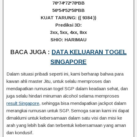
76*74*72*78*BB
56*54*52*58*BB
KUAT TARUNG: (( 9384 ))
Prediksi 3D:
3xx, 5xx, 4xx, 8xx
SHIO: HARIMAU
BACA JUGA :
DATA KELUARAN TOGEL
SINGAPORE
Dalam situasi pribadi seperti ini, kami berharap bahwa para
kawan ahli master Jitu, untuk selalu memproses dan
mendapatkan rumusan togel SGP dalam keadaan sehat, dan
juga selalu hindari minuman alcohol selama memproses
result Singapore
, sehingga bisa mendapatkan jackpot dalam
merangkai rumusan untuk SGP. Semoga saran kami ini dapat
dimaklumi untuk kebersamaan dalam satu visi dan misi ke
arah yang lebih baik dan terbentuk kebersamaan yang aman
dan kondusif.