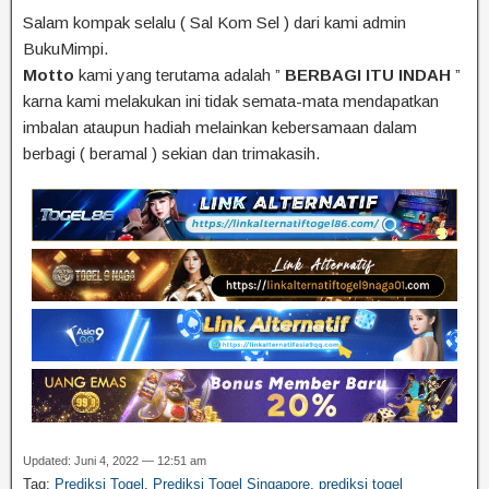
Salam kompak selalu ( Sal Kom Sel ) dari kami admin
BukuMimpi.
Motto
kami yang terutama adalah ”
BERBAGI ITU INDAH
”
karna kami melakukan ini tidak semata-mata mendapatkan
imbalan ataupun hadiah melainkan kebersamaan dalam
berbagi ( beramal ) sekian dan trimakasih.
Updated: Juni 4, 2022 — 12:51 am
Tag:
Prediksi Togel
,
Prediksi Togel Singapore
,
prediksi togel