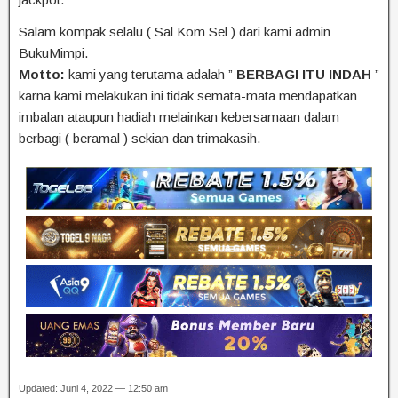
Salam kompak selalu ( Sal Kom Sel ) dari kami admin
BukuMimpi.
Motto:
kami yang terutama adalah ”
BERBAGI ITU INDAH
”
karna kami melakukan ini tidak semata-mata mendapatkan
imbalan ataupun hadiah melainkan kebersamaan dalam
berbagi ( beramal ) sekian dan trimakasih.
Updated: Juni 4, 2022 — 12:50 am