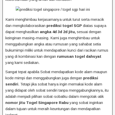
Kami menghimbau kerjasamanya untuk turut serta meracik
dan mengkolaborasikan
prediksi togel SGP
diatas supaya
dapat menghasilkan
angka 4d 3d 2d jitu,
sesuai dengan
keinginan masing-masing. Kami juga menghimbau untuk
menggabungkan angka atau rumusan yang sahabat setia
bukumimpi miliki untuk mendapatkan kunci dari racikan rumus
yang di kombinasi kan dengan
rumusan togel dahsyat
yang kami sediakan.
Sangat tepat apabila Sobat mendapatkan kode alam maupun
kode mimpi dan menggabungkan juga dengan
prediksi
sendiri
. Tetapi jika sobat hanya ingin memakai kode alam
yang didapat oleh sobat sendiri tanpa menggabungkannya, itu
adalah menjadi pilihan sobat-sobatku dalam mengotak-atik
nomor jitu Togel Singapore Rabu
yang sobat inginkan
dalam tujuan untuk meraih keuntungan dan mendapatkan
jackpot.