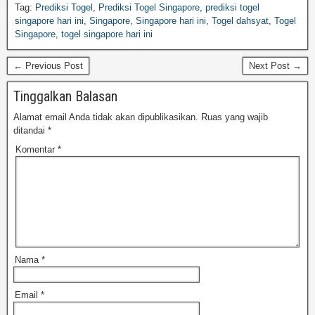
Tag:
Prediksi Togel
,
Prediksi Togel Singapore
,
prediksi togel
singapore hari ini
,
Singapore
,
Singapore hari ini
,
Togel dahsyat
,
Togel
Singapore
,
togel singapore hari ini
← Previous Post
Next Post →
Tinggalkan Balasan
Alamat email Anda tidak akan dipublikasikan.
Ruas yang wajib
ditandai
*
Komentar
*
Nama
*
Email
*