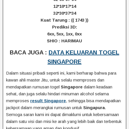
12*10*17*14
32*30*37*34
Kuat Tarung : (( 1743 ))
Prediksi 3D:
6xx, 5xx, 1xx, 0xx
SHIO : HARIMAU
BACA JUGA :
DATA KELUARAN TOGEL
SINGAPORE
Dalam situasi pribadi seperti ini, kami berharap bahwa para
kawan ahli master Jitu, untuk selalu memproses dan
mendapatkan rumusan togel
Singapore
dalam keadaan
sehat, dan juga selalu hindari minuman alcohol selama
memproses
result Singapore
, sehingga bisa mendapatkan
jackpot dalam merangkai rumusan untuk
Singapura
.
Semoga saran kami ini dapat dimaklumi untuk kebersamaan
dalam satu visi dan misi ke arah yang lebih baik dan terbentuk
kebersamaan yang aman dan kondusif.