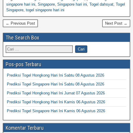
singapore hari ini
,
Singapore
,
Singapore hari ini
,
Togel dahsyat
,
Togel
Singapore
,
togel singapore hari ini
← Previous Post
Next Post →
The Search Box
Pos-pos Terbaru
Prediksi Togel Hongkong Hari Ini Sabtu 08 Agustus 2026
Prediksi Togel Singapore Hari Ini Sabtu 08 Agustus 2026
Prediksi Togel Hongkong Hari Ini Jumat 07 Agustus 2026
Prediksi Togel Hongkong Hari Ini Kamis 06 Agustus 2026
Prediksi Togel Singapore Hari Ini Kamis 06 Agustus 2026
Komentar Terbaru