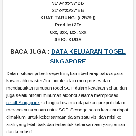
91*94*95*97*BB
21*24*25*27*BB
KUAT TARUNG: (( 2579 ))
Prediksi 3D:
6xx, 8xx, 1xx, 5xx
SHIO: KUDA
BACA JUGA :
DATA KELUARAN TOGEL
SINGAPORE
Dalam situasi pribadi seperti ini, kami berharap bahwa para
kawan ahli master Jitu, untuk selalu memproses dan
mendapatkan rumusan togel SGP dalam keadaan sehat, dan
juga selalu hindari minuman alcohol selama memproses
result Singapore
, sehingga bisa mendapatkan jackpot dalam
merangkai rumusan untuk SGP. Semoga saran kami ini dapat
dimaklumi untuk kebersamaan dalam satu visi dan misi ke
arah yang lebih baik dan terbentuk kebersamaan yang aman
dan kondusif.