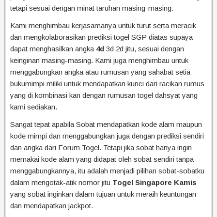
tetapi sesuai dengan minat taruhan masing-masing.
Kami menghimbau kerjasamanya untuk turut serta meracik
dan mengkolaborasikan prediksi togel SGP diatas supaya
dapat menghasilkan angka
4d
3d 2d jitu, sesuai dengan
keinginan masing-masing. Kami juga menghimbau untuk
menggabungkan angka atau rumusan yang sahabat setia
bukumimpi miliki untuk mendapatkan kunci dari racikan rumus
yang di kombinasi kan dengan rumusan togel dahsyat yang
kami sediakan.
Sangat tepat apabila Sobat mendapatkan kode alam maupun
kode mimpi dan menggabungkan juga dengan prediksi sendiri
dan angka dari Forum Togel. Tetapi jika sobat hanya ingin
memakai kode alam yang didapat oleh sobat sendiri tanpa
menggabungkannya, itu adalah menjadi pilihan sobat-sobatku
dalam mengotak-atik nomor jitu
Togel Singapore Kamis
yang sobat inginkan dalam tujuan untuk meraih keuntungan
dan mendapatkan jackpot.