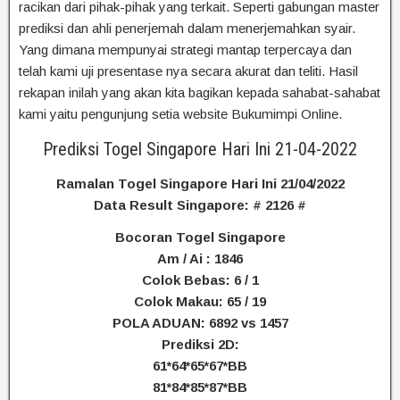
racikan dari pihak-pihak yang terkait. Seperti gabungan master
prediksi dan ahli penerjemah dalam menerjemahkan syair.
Yang dimana mempunyai strategi mantap terpercaya dan
telah kami uji presentase nya secara akurat dan teliti. Hasil
rekapan inilah yang akan kita bagikan kepada sahabat-sahabat
kami yaitu pengunjung setia website Bukumimpi Online.
Prediksi Togel Singapore Hari Ini 21-04-2022
Ramalan Togel Singapore Hari Ini 21/04/2022
Data Result Singapore: # 2126 #
Bocoran Togel Singapore
Am / Ai : 1846
Colok Bebas: 6 / 1
Colok Makau: 65 / 19
POLA ADUAN: 6892 vs 1457
Prediksi 2D:
61*64*65*67*BB
81*84*85*87*BB