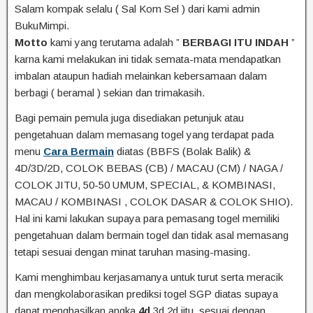
Salam kompak selalu ( Sal Kom Sel ) dari kami admin
BukuMimpi.
Motto
kami yang terutama adalah ”
BERBAGI ITU INDAH
”
karna kami melakukan ini tidak semata-mata mendapatkan
imbalan ataupun hadiah melainkan kebersamaan dalam
berbagi ( beramal ) sekian dan trimakasih.
Bagi pemain pemula juga disediakan petunjuk atau
pengetahuan dalam memasang togel yang terdapat pada
menu
Cara Bermain
diatas (BBFS (Bolak Balik) &
4D/3D/2D, COLOK BEBAS (CB) / MACAU (CM) / NAGA /
COLOK JITU, 50-50 UMUM, SPECIAL, & KOMBINASI,
MACAU / KOMBINASI , COLOK DASAR & COLOK SHIO).
Hal ini kami lakukan supaya para pemasang togel memiliki
pengetahuan dalam bermain togel dan tidak asal memasang
tetapi sesuai dengan minat taruhan masing-masing.
Kami menghimbau kerjasamanya untuk turut serta meracik
dan mengkolaborasikan prediksi togel SGP diatas supaya
dapat menghasilkan angka
4d
3d 2d jitu, sesuai dengan