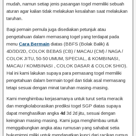
mudah, namun setiap jenis pasangan togel memiliki sebuah
aturan agar kalian tidak melakukan kesalahan saat melakukan
taruhan.
Bagi pemain pemula juga disediakan petunjuk atau
pengetahuan dalam memasang togel yang terdapat pada
menu
Cara Bermain
diatas (BBFS (Bolak Balik) &
4D/3D/2D, COLOK BEBAS (CB) / MACAU (CM) / NAGA /
COLOK JITU, 50-50 UMUM, SPECIAL, & KOMBINASI,
MACAU / KOMBINASI , COLOK DASAR & COLOK SHIO).
Hal ini kami lakukan supaya para pemasang togel memiliki
pengetahuan dalam bermain togel dan tidak asal memasang
tetapi sesuai dengan minat taruhan masing-masing.
Kami menghimbau kerjasamanya untuk turut serta meracik
dan mengkolaborasikan prediksi togel SGP diatas supaya
dapat menghasilkan angka
4d
3d 2d jitu, sesuai dengan
keinginan masing-masing. Kami juga menghimbau untuk
menggabungkan angka atau rumusan yang sahabat setia
bukumimpi miliki untuk mendapatkan kunci dari racikan rumus