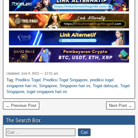
Updated: Juni 4, 2022 — 12:51 am
Tag:
Prediksi Togel
,
Prediksi Togel Singapore
,
prediksi togel
singapore hari ini
,
Singapore
,
Singapore hari ini
,
Togel dahsyat
,
Togel
Singapore
,
togel singapore hari ini
← Previous Post
Next Post →
The Search Box