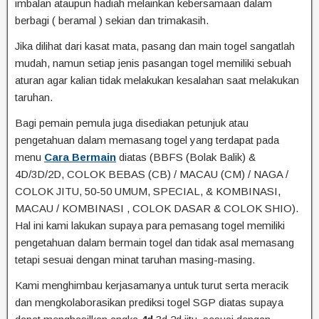
imbalan ataupun hadiah melainkan kebersamaan dalam
berbagi ( beramal ) sekian dan trimakasih.
Jika dilihat dari kasat mata, pasang dan main togel sangatlah
mudah, namun setiap jenis pasangan togel memiliki sebuah
aturan agar kalian tidak melakukan kesalahan saat melakukan
taruhan.
Bagi pemain pemula juga disediakan petunjuk atau
pengetahuan dalam memasang togel yang terdapat pada
menu
Cara Bermain
diatas (BBFS (Bolak Balik) &
4D/3D/2D, COLOK BEBAS (CB) / MACAU (CM) / NAGA /
COLOK JITU, 50-50 UMUM, SPECIAL, & KOMBINASI,
MACAU / KOMBINASI , COLOK DASAR & COLOK SHIO).
Hal ini kami lakukan supaya para pemasang togel memiliki
pengetahuan dalam bermain togel dan tidak asal memasang
tetapi sesuai dengan minat taruhan masing-masing.
Kami menghimbau kerjasamanya untuk turut serta meracik
dan mengkolaborasikan prediksi togel SGP diatas supaya