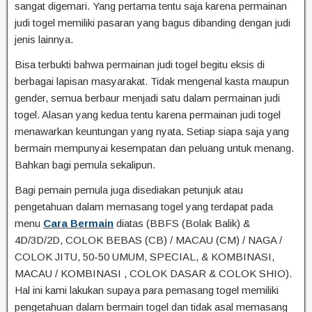
sangat digemari. Yang pertama tentu saja karena permainan
judi togel memiliki pasaran yang bagus dibanding dengan judi
jenis lainnya.
Bisa terbukti bahwa permainan judi togel begitu eksis di
berbagai lapisan masyarakat. Tidak mengenal kasta maupun
gender, semua berbaur menjadi satu dalam permainan judi
togel. Alasan yang kedua tentu karena permainan judi togel
menawarkan keuntungan yang nyata. Setiap siapa saja yang
bermain mempunyai kesempatan dan peluang untuk menang.
Bahkan bagi pemula sekalipun.
Bagi pemain pemula juga disediakan petunjuk atau
pengetahuan dalam memasang togel yang terdapat pada
menu
Cara Bermain
diatas (BBFS (Bolak Balik) &
4D/3D/2D, COLOK BEBAS (CB) / MACAU (CM) / NAGA /
COLOK JITU, 50-50 UMUM, SPECIAL, & KOMBINASI,
MACAU / KOMBINASI , COLOK DASAR & COLOK SHIO).
Hal ini kami lakukan supaya para pemasang togel memiliki
pengetahuan dalam bermain togel dan tidak asal memasang