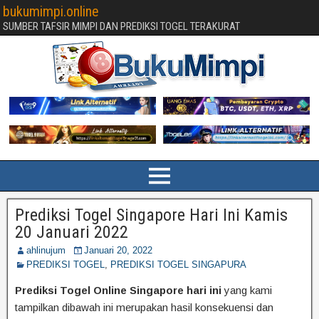
bukumimpi.online
SUMBER TAFSIR MIMPI DAN PREDIKSI TOGEL TERAKURAT
Prediksi Togel Singapore Hari Ini Kamis
20 Januari 2022
ahlinujum
Januari 20, 2022
PREDIKSI TOGEL
,
PREDIKSI TOGEL SINGAPURA
Prediksi Togel Online Singapore hari ini
yang kami
tampilkan dibawah ini merupakan hasil konsekuensi dan