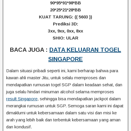
90*95*91*98*BB
20*25*21*28*BB
KUAT TARUNG: (( 5603 ))
Prediksi 3D:
3xx, 9xx, 0xx, 8xx
SHIO: ULAR
BACA JUGA :
DATA KELUARAN TOGEL
SINGAPORE
Dalam situasi pribadi seperti ini, kami berharap bahwa para
kawan ahli master Jitu, untuk selalu memproses dan
mendapatkan rumusan togel SGP dalam keadaan sehat, dan
juga selalu hindari minuman alcohol selama memproses
result Singapore
, sehingga bisa mendapatkan jackpot dalam
merangkai rumusan untuk SGP. Semoga saran kami ini dapat
dimaklumi untuk kebersamaan dalam satu visi dan misi ke
arah yang lebih baik dan terbentuk kebersamaan yang aman
dan kondusif.