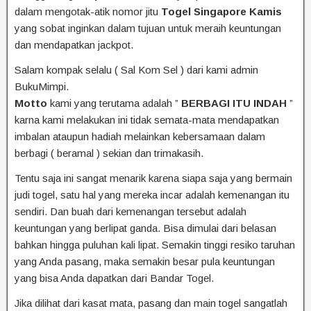
dalam mengotak-atik nomor jitu
Togel Singapore Kamis
yang sobat inginkan dalam tujuan untuk meraih keuntungan
dan mendapatkan jackpot.
Salam kompak selalu ( Sal Kom Sel ) dari kami admin
BukuMimpi.
Motto
kami yang terutama adalah ”
BERBAGI ITU INDAH
”
karna kami melakukan ini tidak semata-mata mendapatkan
imbalan ataupun hadiah melainkan kebersamaan dalam
berbagi ( beramal ) sekian dan trimakasih.
Tentu saja ini sangat menarik karena siapa saja yang bermain
judi togel, satu hal yang mereka incar adalah kemenangan itu
sendiri. Dan buah dari kemenangan tersebut adalah
keuntungan yang berlipat ganda. Bisa dimulai dari belasan
bahkan hingga puluhan kali lipat. Semakin tinggi resiko taruhan
yang Anda pasang, maka semakin besar pula keuntungan
yang bisa Anda dapatkan dari Bandar Togel.
Jika dilihat dari kasat mata, pasang dan main togel sangatlah