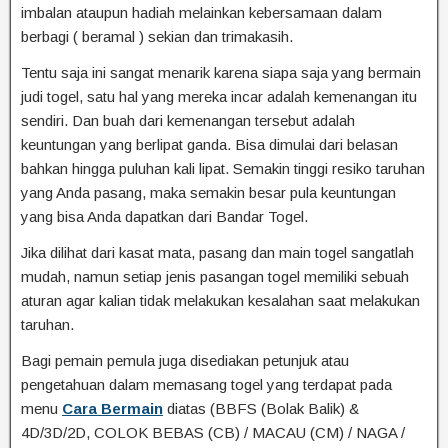
imbalan ataupun hadiah melainkan kebersamaan dalam
berbagi ( beramal ) sekian dan trimakasih.
Tentu saja ini sangat menarik karena siapa saja yang bermain
judi togel, satu hal yang mereka incar adalah kemenangan itu
sendiri. Dan buah dari kemenangan tersebut adalah
keuntungan yang berlipat ganda. Bisa dimulai dari belasan
bahkan hingga puluhan kali lipat. Semakin tinggi resiko taruhan
yang Anda pasang, maka semakin besar pula keuntungan
yang bisa Anda dapatkan dari Bandar Togel.
Jika dilihat dari kasat mata, pasang dan main togel sangatlah
mudah, namun setiap jenis pasangan togel memiliki sebuah
aturan agar kalian tidak melakukan kesalahan saat melakukan
taruhan.
Bagi pemain pemula juga disediakan petunjuk atau
pengetahuan dalam memasang togel yang terdapat pada
menu
Cara Bermain
diatas (BBFS (Bolak Balik) &
4D/3D/2D, COLOK BEBAS (CB) / MACAU (CM) / NAGA /