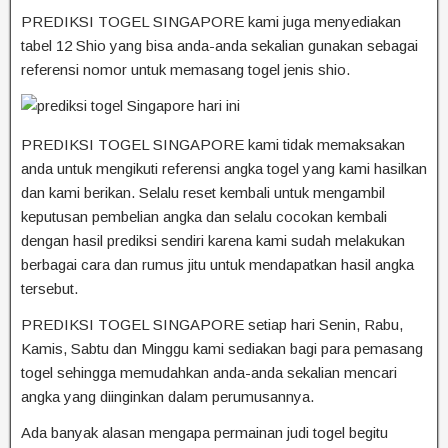
PREDIKSI TOGEL SINGAPORE kami juga menyediakan
tabel 12 Shio yang bisa anda-anda sekalian gunakan sebagai
referensi nomor untuk memasang togel jenis shio.
PREDIKSI TOGEL SINGAPORE kami tidak memaksakan
anda untuk mengikuti referensi angka togel yang kami hasilkan
dan kami berikan. Selalu reset kembali untuk mengambil
keputusan pembelian angka dan selalu cocokan kembali
dengan hasil prediksi sendiri karena kami sudah melakukan
berbagai cara dan rumus jitu untuk mendapatkan hasil angka
tersebut.
PREDIKSI TOGEL SINGAPORE setiap hari Senin, Rabu,
Kamis, Sabtu dan Minggu kami sediakan bagi para pemasang
togel sehingga memudahkan anda-anda sekalian mencari
angka yang diinginkan dalam perumusannya.
Ada banyak alasan mengapa permainan judi togel begitu