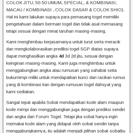
COLOK JITU, 50-50 UMUM, SPECIAL, & KOMBINASI,
MACAU / KOMBINASI , COLOK DASAR & COLOK SHIO).
Hal ini kami lakukan supaya para pemasang togel memiliki
pengetahuan dalam bermain togel dan tidak asal memasang
tetapi sesuai dengan minat taruhan masing-masing.
Kami menghimbau kerjasamanya untuk turut serta meracik
dan mengkolaborasikan prediksi togel SGP diatas supaya
dapat menghasilkan angka
4d
3d 2d jitu, sesuai dengan
keinginan masing-masing. Kami juga menghimbau untuk
menggabungkan angka atau rumusan yang sahabat setia
bukumimpi miliki untuk mendapatkan kunci dari racikan rumus
yang di kombinasi kan dengan rumusan togel dahsyat yang
kami sediakan.
Sangat tepat apabila Sobat mendapatkan kode alam maupun
kode mimpi dan menggabungkan juga dengan prediksi sendiri
dan angka dari Forum Togel. Tetapi jika sobat hanya ingin
memakai kode alam yang didapat oleh sobat sendiri tanpa
menggabungkannya, itu adalah menjadi pilihan sobat-sobatku