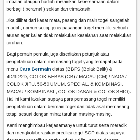
imbalan ataupun hadiah melainkan kebersamaan dalam
berbagi ( beramal ) sekian dan trimakasih.
Jika dilihat dari kasat mata, pasang dan main togel sangatlah
mudah, namun setiap jenis pasangan togel memiliki sebuah
aturan agar kalian tidak melakukan kesalahan saat melakukan
taruhan.
Bagi pemain pemula juga disediakan petunjuk atau
pengetahuan dalam memasang togel yang terdapat pada
menu
Cara Bermain
diatas (BBFS (Bolak Balik) &
4D/3D/2D, COLOK BEBAS (CB) / MACAU (CM) / NAGA /
COLOK JITU, 50-50 UMUM, SPECIAL, & KOMBINASI,
MACAU / KOMBINASI , COLOK DASAR & COLOK SHIO).
Hal ini kami lakukan supaya para pemasang togel memiliki
pengetahuan dalam bermain togel dan tidak asal memasang
tetapi sesuai dengan minat taruhan masing-masing.
Kami menghimbau kerjasamanya untuk turut serta meracik
dan mengkolaborasikan prediksi togel SGP diatas supaya