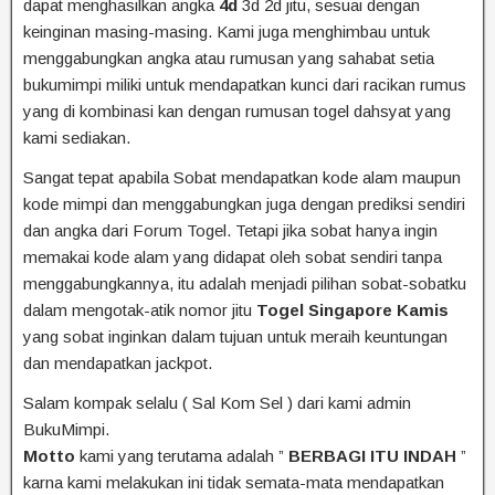
dapat menghasilkan angka
4d
3d 2d jitu, sesuai dengan
keinginan masing-masing. Kami juga menghimbau untuk
menggabungkan angka atau rumusan yang sahabat setia
bukumimpi miliki untuk mendapatkan kunci dari racikan rumus
yang di kombinasi kan dengan rumusan togel dahsyat yang
kami sediakan.
Sangat tepat apabila Sobat mendapatkan kode alam maupun
kode mimpi dan menggabungkan juga dengan prediksi sendiri
dan angka dari Forum Togel. Tetapi jika sobat hanya ingin
memakai kode alam yang didapat oleh sobat sendiri tanpa
menggabungkannya, itu adalah menjadi pilihan sobat-sobatku
dalam mengotak-atik nomor jitu
Togel Singapore Kamis
yang sobat inginkan dalam tujuan untuk meraih keuntungan
dan mendapatkan jackpot.
Salam kompak selalu ( Sal Kom Sel ) dari kami admin
BukuMimpi.
Motto
kami yang terutama adalah ”
BERBAGI ITU INDAH
”
karna kami melakukan ini tidak semata-mata mendapatkan