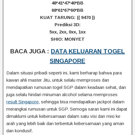
48*41*47*40*BB
68*61*67*60*BB
KUAT TARUNG: (( 9470 ))
Prediksi 3D:
5xx, 2xx, 0xx, 1xx
SHIO: MONYET
BACA JUGA :
DATA KELUARAN TOGEL
SINGAPORE
Dalam situasi pribadi seperti ini, kami berharap bahwa para
kawan ahli master Jitu, untuk selalu memproses dan
mendapatkan rumusan togel SGP dalam keadaan sehat, dan
juga selalu hindari minuman alcohol selama memproses
result Singapore
, sehingga bisa mendapatkan jackpot dalam
merangkai rumusan untuk SGP. Semoga saran kami ini dapat
dimaklumi untuk kebersamaan dalam satu visi dan misi ke
arah yang lebih baik dan terbentuk kebersamaan yang aman
dan kondusif.