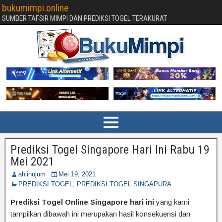
bukumimpi.online
SUMBER TAFSIR MIMPI DAN PREDIKSI TOGEL TERAKURAT
Prediksi Togel Singapore Hari Ini Rabu 19
Mei 2021
ahlinujum
Mei 19, 2021
PREDIKSI TOGEL
,
PREDIKSI TOGEL SINGAPURA
Prediksi Togel Online Singapore hari ini
yang kami
tampilkan dibawah ini merupakan hasil konsekuensi dan